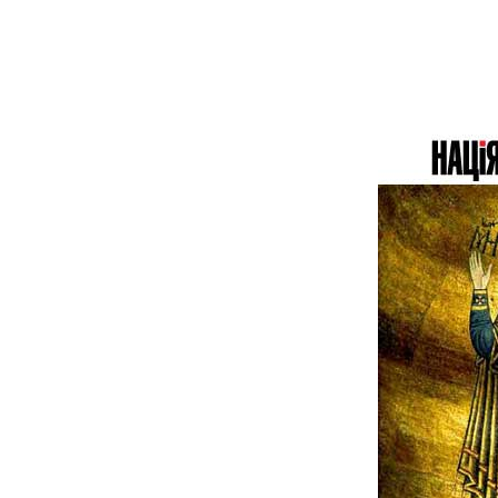
«США мають
близько 4150 ракет
«Томагавк», але
зможуть передати
Україні лише кілька
десятків. Нові
закупівлі обмежені»,
— колишній
чиновник Пентагону
Марк Канчіан