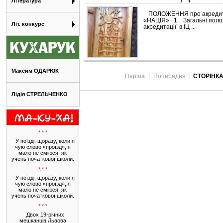
Література
ПОЛОЖЕННЯ про акредитац
«НАЦІЯ» 1. Загальні пол
Літ. конкурс
акредитації в ІЦ ...
Максим ОДАРЮК
Перша
|
Попередня
|
СТОРІНК
Лідія СТРЕЛЬЧЕНКО
* * *
У поїзді, щоразу, коли я
чую слово «проїзд», я
мало не сміюся, як
учень початкової школи.
* * *
У поїзді, щоразу, коли я
чую слово «проїзд», я
мало не сміюся, як
учень початкової школи.
* * *
Двох 19-річних
мешканців Львова