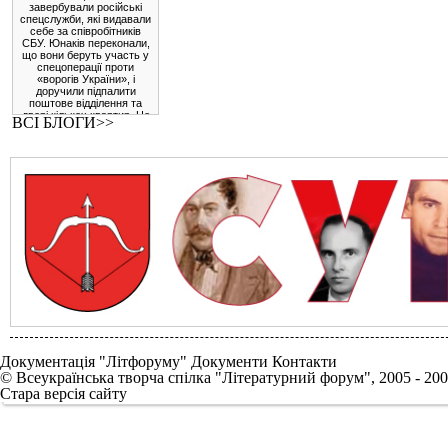
завербували російські
спецслужби, які видавали
себе за співробітників
СБУ. Юнаків переконали,
що вони беруть участь у
спецоперації проти
«ворогів України», і
доручили підпалити
поштове відділення та
двері кількох квартир. Це
ВСІ БЛОГИ>>
була спроба
експлуатувати патріотизм
українців та їхню довіру
до правоохоронців, щоб
використати їх для
підривної діяльності.
* * *
Президент
Фердинанд Маркос-
молодший у вівторок
очолив інспекцію
майже завершеного
мосту Камаланіуган,
який з'єднає
північно-східну та
північно-західну
частини провінції
Кагаян.
Документація "Літфоруму"
Документи
Контакти
© Всеукраїнська творча спілка "Літературний форум", 2005 - 200
Після завершення
будівництва
Стара версія сайту
вантовий міст
довжиною 1580
метрів з'єднає міста
Апаррі та