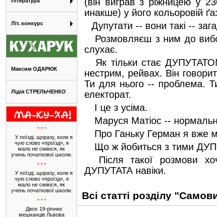
(він виграв з ріжницею у 23
Література
инакше) у його кольоровій ґ
Літ. конкурс
Дупутати -- вони такі -- зага
Розмовляєш з ним до вибор
слухає.
Як тільки стає ДУПУТАТОМ
Максим ОДАРЮК
нестрим, рейвах. Він говорит
Ти для нього -- проблема. Т
Лідія СТРЕЛЬЧЕНКО
електорат.
І це з усіма.
Маруся Матіос -- нормальн
* * *
Про Ганьку Герман я вже м
У поїзді, щоразу, коли я
чую слово «проїзд», я
Що ж йобиться з тими ДУПУ
мало не сміюся, як
учень початкової школи.
Після такої розмови хоч
* * *
ДУПУТАТА навіки.
У поїзді, щоразу, коли я
чую слово «проїзд», я
мало не сміюся, як
учень початкової школи.
Всі статті розділу "Сам
* * *
Двох 19-річних
мешканців Львова