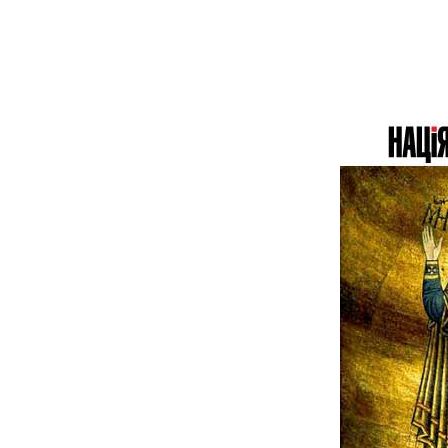
«США мають
близько 4150 ракет
«Томагавк», але
зможуть передати
Україні лише кілька
десятків. Нові
закупівлі обмежені»,
— колишній
чиновник Пентагону
Марк Канчіан