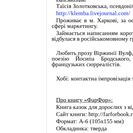
Таїсія Золотковська, псевдон
http://klemba.livejournal.com/
Проживає в м. Харкові, за о
сфері маркетингу.
Займається написанням корот
відбулася в російськомовному 
Любить прозу Віржинії Вулф, 
поезію Йосипа Бродськог
французьких сюрреалістів.
Хобі: контактна імпровізація
Про книгу «ФарФор»:
Книга казок для дорослих з в
Сайт книги: http://farforbook.r
Формат: А-6 (105х155 мм)
Обкладинка: тверда