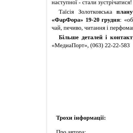
наступної - стали зустрічатися!
«США мають
близько 4150 ракет
«Томагавк», але
Таїсія Золотковська
плану
зможуть передати
Україні лише кілька
«ФарФора» 19-20 грудня
: «о
десятків. Нові
закупівлі обмежені»,
чай, печиво, читання і перфоман
— колишній
чиновник Пентагону
Марк Канчіан
Більше деталей і контакт
«МедиаПорт», (063) 22-22-583
Трохи інформації:
Про автора: