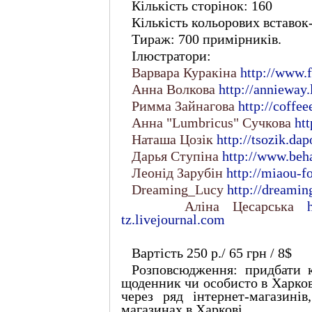
Кількість сторінок: 160
Кількість кольорових вставок
Тираж: 700 примірників.
Ілюстратори:
Варвара Куракіна
http://www.f
Анна Волкова
http://annieway
Римма Зайнагова
http://coffee
Анна "Lumbricus" Сучкова
ht
Наташа Цозік
http://tsozik.da
Дарья Ступіна
http://www.beha
Леонід Зарубін
http://miaou-fo
Dreaming_Lucy
http://dreamin
Аліна Цесарська
tz.livejournal.com
Вартість 250 р./ 65 грн / 8$
Розповсюдження: придбати 
щоденник чи особисто в Харков
через ряд інтернет-магазині
магазинах в Харкові.