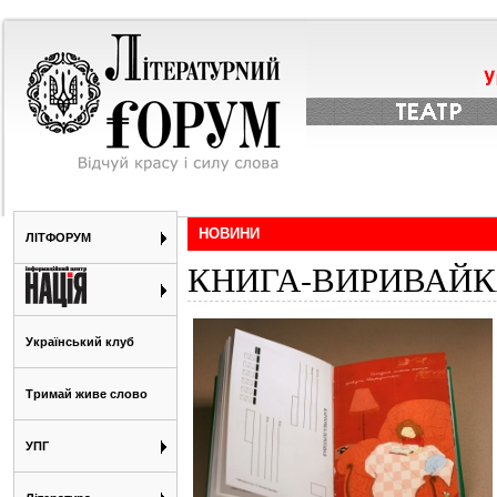
НОВИНИ
ЛІТФОРУМ
КНИГА-ВИРИВАЙК
Український клуб
Тримай живе слово
УПГ