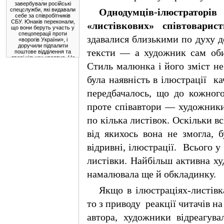
завербували російські
спецслужби, які видавали
Однодумців-і
люстраторів
себе за співробітників
СБУ. Юнаків переконали,
«листівкових» співтоварист
що вони беруть участь у
спецоперації проти
здавалися близькими по духу до
«ворогів України», і
доручили підпалити
тексти — а художник сам обир
поштове відділення та
двері кількох квартир. Це
була спроба
Стиль малюнка і його зміст н
експлуатувати патріотизм
українців та їхню довіру
була наявність в ілюстрації
ка
до правоохоронців, щоб
використати їх для
передбачалось, що до кожного
підривної діяльності.
* * *
проте співавтори — художники
Президент
Фердинанд Маркос-
по кілька листівок. Оскільки в
молодший у вівторок
очолив інспекцію
від якихось вона не змогла, 
майже завершеного
мосту Камаланіуган,
відривні, ілюстрації.
Всього у
який з'єднає
північно-східну та
листівки. Найбільш активна х
північно-західну
частини провінції
Кагаян.
намалювала ще й обкладинку.
Після завершення
Якщо в ілюстраціях-листів
будівництва
вантовий міст
то з приводу
реакції читачів н
довжиною 1580
метрів з'єднає міста
автора, художники відреагува
Апаррі та