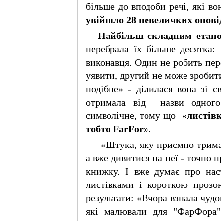
Камаланіуган. Це
більше до вподоби речі, які во
єдиний міст, що
перетинає річку
Кагаян у
увійшло 28 невеличких опов
найпівнічнішій
частині Кагаяна.
Найбільш складним етапо
перебрала їх більше десятка:
* * *
Кандидат у президенти
виконавця. Один не робить пер
від партії Гоміньдан
(Гоміньдан) Хау Лунбін
сьогодні оголосив про
уявити, другий не може зробити
свою політику щодо обох
боків протоки, заявивши
подібне» - ділилася вона зі 
про намір відкрити
представництва
отримала від
назви одног
Гоміньдану в Пекіні та
Шанхаї. Речник Ради у
символічне, тому що
«
листівк
справах материкового
Китаю Лян Веньцзе
заявив, що консультації та
тобто FarFor
».
обміни між сторонами
протоки повинні
«Штука, яку приємно трима
залишатися офіційними,
оскільки це найкращий
а вже дивитися на неї - точно 
підхід.
* * *
книжку. І вже думає про на
США зможуть
передати Україні
листівками і короткою прозо
лише 20-50 ракет
"Томагавк" – цього
результати: «Вчора взнала чуд
недостатньо, щоб
змінити хід війни, –
FT.
які малювали для "ФарФора