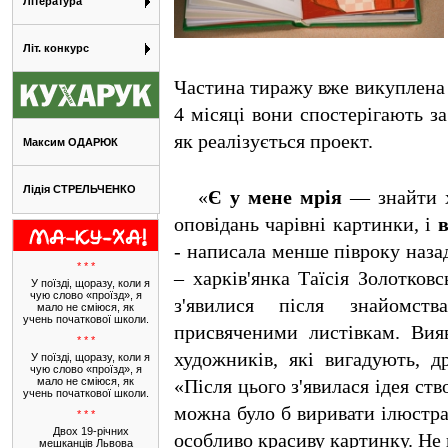
Література
Літ. конкурс
Частина тиражу вже викуплена
4 місяці вони спостерігають з
як реалізується проект.
Максим ОДАРЮК
Лідія СТРЕЛЬЧЕНКО
«
Є у мене мрія
— знайти х
оповідань чарівні картинки, і
в
- написала менше півроку наз
* * *
– харків'янка Таїсія Золотковс
У поїзді, щоразу, коли я
чую слово «проїзд», я
з'явилися після знайомств
мало не сміюся, як
учень початкової школи.
присвяченими листівкам. Вия
* * *
художників, які вигадують, 
У поїзді, щоразу, коли я
чую слово «проїзд», я
мало не сміюся, як
«Після цього з'явилася ідея ств
учень початкової школи.
можна було б виривати ілюстра
* * *
Двох 19-річних
особливо красиву картинку. Не 
мешканців Львова