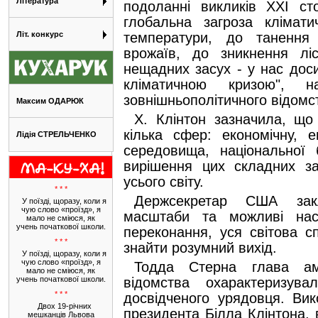
Література
подоланні викликів ХХІ ст
глобальна загроза клімати
Літ. конкурс
температури, до танення 
врожаїв, до зникнення ліс
нещадних засух - у нас досит
кліматичною кризою", н
зовнішньополітичного відомс
Максим ОДАРЮК
Х. Клінтон зазначила, що
кілька сфер: економічну, 
Лідія СТРЕЛЬЧЕНКО
середовища, національної 
вирішення цих складних з
усього світу.
* * *
Держсекретар США закл
У поїзді, щоразу, коли я
чую слово «проїзд», я
масштаби та можливі насл
мало не сміюся, як
учень початкової школи.
переконання, уся світова 
* * *
знайти розумний вихід.
У поїзді, щоразу, коли я
чую слово «проїзд», я
Тодда Стерна глава аме
мало не сміюся, як
учень початкової школи.
відомства охарактеризув
* * *
досвідченого урядовця. Ви
Двох 19-річних
президента Білла Клінтона,
мешканців Львова