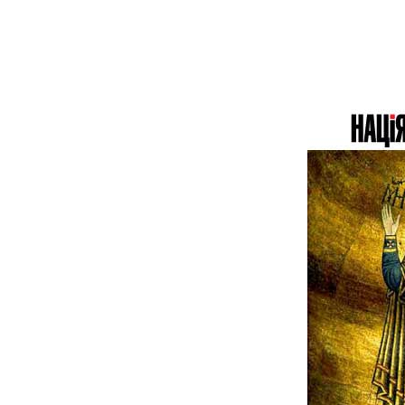
«США мають
близько 4150 ракет
«Томагавк», але
зможуть передати
Україні лише кілька
десятків. Нові
закупівлі обмежені»,
— колишній
чиновник Пентагону
Марк Канчіан