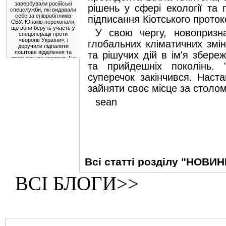
завербували російські
рішень у сфері екології та
спецслужби, які видавали
себе за співробітників
підписання Кіотського проток
СБУ. Юнаків переконали,
що вони беруть участь у
У свою чергу, новопризн
спецоперації проти
«ворогів України», і
глобальних кліматичних змін
доручили підпалити
поштове відділення та
та рішучих дій в ім'я збереж
двері кількох квартир. Це
та прийдешніх поколінь. 
була спроба
експлуатувати патріотизм
суперечок закінчився. Нас
українців та їхню довіру
до правоохоронців, щоб
зайняти своє місце за столом
використати їх для
підривної діяльності.
sean
* * *
Президент
Фердинанд Маркос-
молодший у вівторок
очолив інспекцію
майже завершеного
мосту Камаланіуган,
який з'єднає
північно-східну та
Всі статті розділу "НОВИН
північно-західну
частини провінції
Кагаян.
ВСІ БЛОГИ>>
Після завершення
будівництва
вантовий міст
довжиною 1580
метрів з'єднає міста
Апаррі та