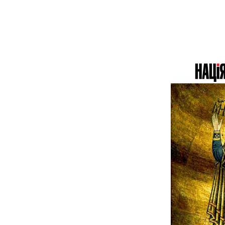
«США мають
близько 4150 ракет
«Томагавк», але
зможуть передати
Україні лише кілька
десятків. Нові
закупівлі обмежені»,
— колишній
чиновник Пентагону
Марк Канчіан