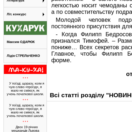
Література
легкостью носит чемоданы 
а по совместительству подр
Літ. конкурс
Молодой человек подр
постоянного присутствия для
- Когда Филипп Бедросов
признался Тимофей. – Разми
Максим ОДАРЮК
пониже… Всех секретов раск
Главное, чтобы Филипп Б
Лідія СТРЕЛЬЧЕНКО
форме.
от
* * *
У поїзді, щоразу, коли я
чую слово «проїзд», я
мало не сміюся, як
Всі статті розділу "НОВИ
учень початкової школи.
* * *
У поїзді, щоразу, коли я
чую слово «проїзд», я
мало не сміюся, як
учень початкової школи.
* * *
Двох 19-річних
мешканців Львова