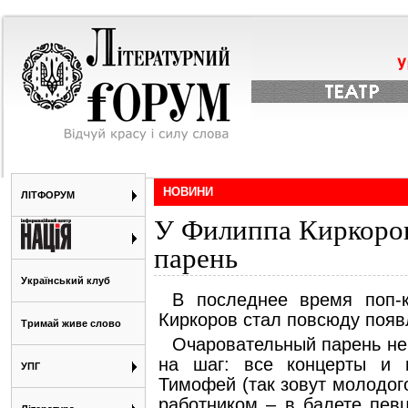
НОВИНИ
ЛІТФОРУМ
У Филиппа Киркоров
парень
Український клуб
В последнее время поп-
Киркоров стал повсюду поя
Тримай живе слово
Очаровательный парень не
на шаг: все концерты и г
УПГ
Тимофей (так зовут молодог
работником – в балете пев