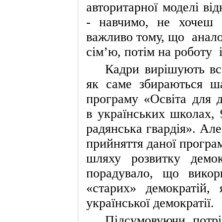
авторитарної моделі в
«США мають
близько 4150 ракет
«Томагавк», але
- навчимо, не хочеш 
зможуть передати
Україні лише кілька
важливо тому, що
анало
десятків. Нові
закупівлі обмежені»,
— колишній
сім
’
ю, потім на роботу
чиновник Пентагону
Марк Канчіан
Кадри вирішують все
як саме збираються ша
програму «Освіта для 
в українських школах, 
радянська гвардія». Але
прийняття даної програ
шляху розвитку демок
порадувало, що викори
«старих» демократій, 
української демократії.
Підсумовуючи, потр