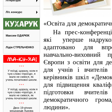
Література
Літ. конкурс
«Освіта для демократичн
На прес-конференці
Максим ОДАРЮК
які
уперше надруко
адаптовано для впр
Лідія СТРЕЛЬЧЕНКО
навчально-виховний 
Європи з освіти для д
* * *
для учнів і вчителів
У поїзді, щоразу, коли я
чую слово «проїзд», я
керівників шкіл «Демо
мало не сміюся, як
учень початкової школи.
для підвищення кваліф
* * *
У поїзді, щоразу, коли я
підготовки вчител
чую слово «проїзд», я
мало не сміюся, як
демократичного гром
учень початкової школи.
* * *
людини».
Двох 19-річних
мешканців Львова