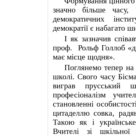
Формування цінного 
Камаланіуган. Це
єдиний міст, що
перетинає річку
значно більше часу, 
Кагаян у
найпівнічнішій
демократичних інстит
частині Кагаяна.
демократії є набагато 
* * *
Кандидат у президенти
І як зазначив співа
від партії Гоміньдан
(Гоміньдан) Хау Лунбін
сьогодні оголосив про
проф.
Рольф Голлоб «д
свою політику щодо обох
боків протоки, заявивши
має місце щодня».
про намір відкрити
представництва
Гоміньдану в Пекіні та
Поглянемо тепер на 
Шанхаї. Речник Ради у
справах материкового
школі. Свого часу Бісм
Китаю Лян Веньцзе
заявив, що консультації та
обміни між сторонами
виграв прусський шк
протоки повинні
залишатися офіційними,
професіоналізм учите
оскільки це найкращий
підхід.
становленні особистост
* * *
США зможуть
передати Україні
цитаделлю совка, радян
лише 20-50 ракет
"Томагавк" – цього
Такою як і українськ
недостатньо, щоб
змінити хід війни, –
FT.
Вчителі зі шкільної