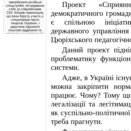
завербували російські
Проект «Сприян
спецслужби, які видавали
себе за співробітників
демократичного громадя
СБУ. Юнаків переконали,
що вони беруть участь у
спецоперації проти
є спільною ініціати
«ворогів України», і
доручили підпалити
державного управління
поштове відділення та
двері кількох квартир. Це
була спроба
Цюріхського педагогічн
експлуатувати патріотизм
українців та їхню довіру
Даний проект підні
до правоохоронців, щоб
використати їх для
підривної діяльності.
проблематику функціон
* * *
Президент
системи.
Фердинанд Маркос-
молодший у вівторок
Адже, в Україні існу
очолив інспекцію
майже завершеного
мосту Камаланіуган,
можна закріпити норм
який з'єднає
північно-східну та
працює. Чому? Тому що 
північно-західну
частини провінції
Кагаян.
легалізації та легітима
Після завершення
як суспільно-політичної 
будівництва
вантовий міст
треба прагнути.
довжиною 1580
метрів з'єднає міста
Апаррі та