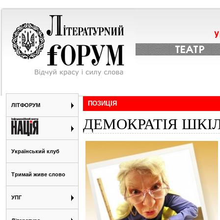
ПОЗИЦІЯ
ЛІТФОРУМ
ДЕМОКРАТІЯ ШКІ
Український клуб
Тримай живе слово
УПГ