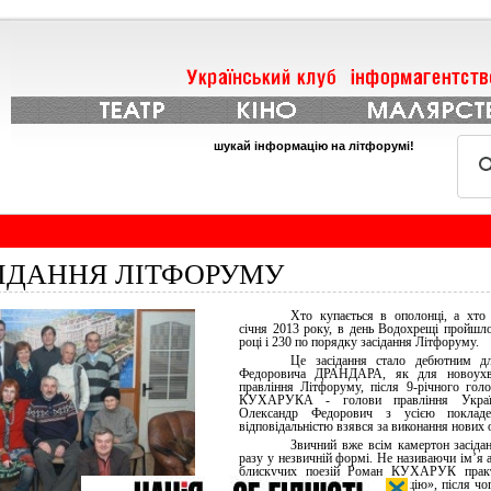
шукай інформацію на літфорумі!
СІДАННЯ ЛІТФОРУМУ
Хто купається в ополонці, а хто 
січня 2013 року, в день Водохрещі пройшл
році і 230 по порядку засідання Літфоруму.
Це засідання стало дебютним д
Федоровича ДРАНДАРА, як для новоухв
правління Літфоруму, після 9-річного гол
КУХАРУКА - голови правління Україн
Олександр Федорович з усією поклад
відповідальністю взявся за виконання нових 
Звичний вже всім камертон засіда
разу у незвичній формі. Не називаючи ім’я 
блискучих поезій Роман КУХАРУК практ
присутніх у «поетичну медитацію», після ч