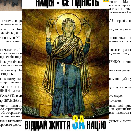
інтригу, назвав автора цих творів – Мак
Рильського. Це приголомшливо всіх присут
навіть не очкував побачити Рильського з так
витонченого боку, як його зумів показати
 оглянувши результати конкурсу ЛітАкцент року, Олександр ДРАНДАР перевів на
читання поезій.
а зустріч Ніна СМИРНОВА з Білої Церкви Київської области, яка після довготривало
ла кілька, як вона їх визначила, початкових та дитячих віршів.
слово мав Микола ДУДАР з Хотянівки Вишгородського району Київщини, який, по
в із «свіженького», потім «давнішого» але нечитаного і закінчив «вчорашнім» та
прочитав свої оповідання Олексій ГАНЗЕНКО з Владиславки Миронівського район
у життєву іронію і просте людське щастя, образ «смішного німця» з оповідання «Захід
ирше обговорення помі всіх інших творів учасників за всю зустріч.
шла улюблениця публіки та блискучий декламатор киянка Євгенія БІЛЬЧЕНКО, читаючи
останні і вчорашні вірші.
а естафету Наталія ШВЕНЬ з Вишгорода. Вірші її гармонійні, сповнені глибоких розду
осторонь.
в схожому настрої виступила Тетяна ІВАНЧУК з Красилівки Ставищанського район
фів пролунало 7 глибоких поезій на пейзажно-філософську тематику.
РАСНОЖОН з Ядлівки Баришівського району Київщини, перебуваючи ще під
сильни
ЛИПИ, на жаль не встигла підготуватися.
УХАРУК, в свою чергу, читав не
вчорашнє і не сьогоднішнє, а давно нечуте старе.
др ДРАНДАР підсумував зібрання єдиним віршем із зимово-новорічним мотивом.
юючи надзвичайно затишної, теплої
обстановки та щирого спілкування, всі прис
ва серетаріату Українського клубу Олексій УСАЧОВ твердо настоював на кращій під
, обговорювалась перспектива виїзних зібрань, Роман КУХАРУК проставив наголоси н
кожного письменника.
чий Олександр ДРАНДАР оголосив дату наступного зібрання, яке відбудеться 2 лютог
гуртовим фото.