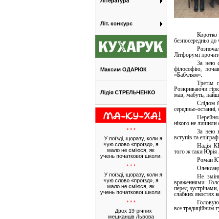
Література
Літ. конкурс
Коротко
безпосередньо до 
Розпочал
Літфорумі прочита
За нею 
філософію, поча
Максим ОДАРЮК
«Бабулям».
Третім 
Розкриваючи гірк
Лідія СТРЕЛЬЧЕНКО
мав, мабуть, найш
Слідом й
середньо-останні, 
Перейнял
нікого не лишили 
* * *
За нею 
вступів та епігра
У поїзді, щоразу, коли я
чую слово «проїзд», я
Надія К
мало не сміюся, як
того ж таки Юрія 
учень початкової школи.
Роман К
* * *
Олексан
У поїзді, щоразу, коли я
Не змін
чую слово «проїзд», я
враженнями. Голо
мало не сміюся, як
перед зустрічами
учень початкової школи.
слабких якостях 
Головую
* * *
все традиційним 
Двох 19-річних
мешканців Львова