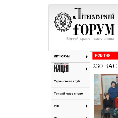
РОБІТНЯ
ЛІТФОРУМ
230 ЗА
Український клуб
Тримай живе слово
УПГ