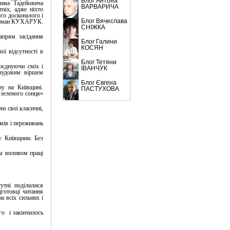
Блог Антона
сима Тадейовича
ВАРВАРИЧА
ніх, адже ніхто
ого досконалого і
Блог Вячеслава
 Роман КУХАРУК.
СНІЖКА
прям засідання
Блог Галини
КОСЯН
ї відсутності в
Блог Тетяни
єднуючи сміх і
ІВАНЧУК
 чудовим віршем
Блог Євгена
у на Київщині.
ПАСТУХОВА
 зеленого сонця»
 свої класичні,
мів і переживань
у Київщини. Без
м впливом праці
утні поділилися
готовці читання
а всіх сильних і
о і закінчилось