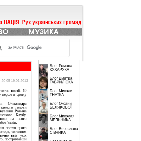
БЛОГИ
Блог Романа
КУХАРУКА
Блог Дмитра
20:05 19.01.2013
ГАВРИЛЮКА
читає поезії. 19
Блог Миколи
о перше в цьому
ГНАТКА
ля
Олександра
Блог Оксани
аленого голови
БЕЛЯКОВОЇ
овування Романа
ського Клубу.
Блог Миколая
еною на нього
МЕЛЬНИКА
обов’язків.
ння постав цього
Блог Вячеслава
автора, читанням
CІВЧИКА
ично ввів усіх
ого, протримавши