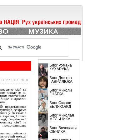
БЛОГИ
Блог Романа
КУХАРУКА
Блог Дмитра
08:27 13.05.2010
ГАВРИЛЮКА
озвитку сім’ї та
Блог Миколи
цтвом Фонду
ім
Ф.
ГНАТКА
нтром політичного
енцію «Стратегії
ів».
Блог Оксани
БЕЛЯКОВОЇ
50 представників
ауковців, зокрема
іння у зв’язках з
Блог Миколая
в України, Спілки
МЕЛЬНИКА
оді, Української
озвитку сім’ї та
 представництва
Блог Вячеслава
CІВЧИКА
еми європейських
інтеграції молоді
раці молодіжних