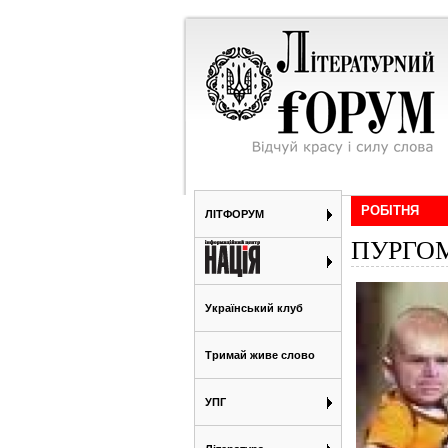
РОБІТНЯ
ЛІТФОРУМ
ПУРГО
Український клуб
Тримай живе слово
УПГ