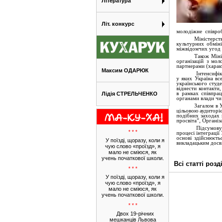
Література
Літ. конкурс
молодіжне
співро
Міністерст
культурних обмін
міжвідомчих угод 
Також Міні
організацій з мо
партнерами (характ
Максим ОДАРЮК
Інтенсифік
у яких Україна вс
українського студ
віднести контакти,
Лідія СТРЕЛЬЧЕНКО
в рамках співпрац
органами влади чи
Загалом в У
цільовою аудиторіє
подібних заходах 
просвіта”, Організ
Підсумовую
* * *
процесі інтеграці
основі здійснюєть
У поїзді, щоразу, коли я
викладацьким досв
чую слово «проїзд», я
мало не сміюся, як
учень початкової школи.
Всі статті роз
* * *
У поїзді, щоразу, коли я
чую слово «проїзд», я
мало не сміюся, як
учень початкової школи.
* * *
Двох 19-річних
мешканців Львова