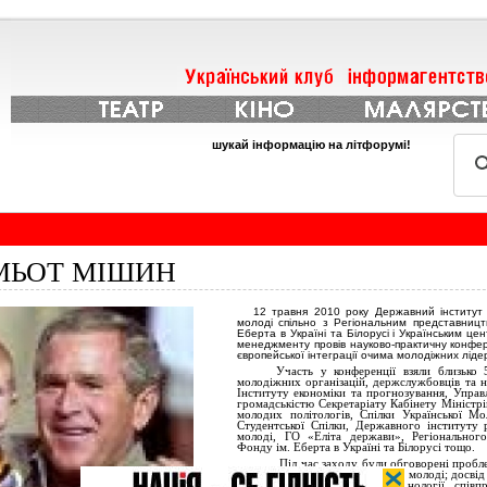
шукай інформацію на літфорумі!
МЬОТ МІШИН
12 травня 2010 року Державний інститут р
молоді спільно з Регіональним представни
Еберта
в Україні та Білорусі і Українським це
менеджменту провів науково-практичну конфер
європейської інтеграції очима молодіжних лідер
Участь у конференції взяли близько 
молодіжних організацій,
держслужбовців
та н
Інституту економіки та прогнозування, Управл
громадськістю Секретаріату Кабінету Міністрі
молодих політологів, Спілки Української Мол
Студентської Спілки, Державного інституту р
молоді, ГО «Еліта держави», Регіонального
Фонду ім.
Еберта
в Україні та Білорусі тощо.
Під час заходу були обговорені пробл
цінностей у життєвих стратегій молоді; досвід 
у європейський простір; технології співп