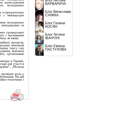
Блог Антона
ож налагодження
ВАРВАРИЧА
ок молодіжних
Блог Вячеслава
м із пріоритетних
СНІЖКА
ки є міжнародне
енню молодіжних
Блог Галини
я міжурядових та
КОСЯН
них громадських
Блог Тетяни
кти з іноземними
ІВАНЧУК
них зв’язків).
заційних
процесів,
ародних контактів
Блог Євгена
 першу чергу слід
ПАСТУХОВА
дування, контакти
ти, організовані
актеру в Україні,
ації для участі в
України”, „Молода
 провідну роль у
бітництва. На цій
ційно-технічним і