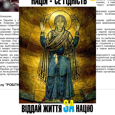
організацій із урядовими установами;
а так
євроінтеграційного
діалогу через розвит
проектів,
На думку учасників конференції, одни
напрямків формування молодіжної політи
бітництво.
во України у справах сім'ї, молоді та спорту в межах своєї компетенції
сприяє здійсн
ів. Зокрема, програми молодіжних культурних обмінів здійснюються в рамках виконанн
щодо співробітництва в сфері молодіжної політики.
стерство України у справах сім’ї, молоді та спорту сприяє співпраці українських
молодіж
лодіжними громадськими організаціями іноземних держав. Вони реалізують окремі прое
ер непостійних зв’язків) та такі, що входять до певних міжнародних спілок (характер постій
ація міжнародних контактів молоді пов’язана з розширенням
євроінтеграційних
та
глобалі
е частіше стає активним учасником. Загалом, можна виділити дві найголовніші лінії міжн
ентства – організовану та самостійну. До організованих контактів українських студентів у
 що відбуваються через студентські й молодіжні організації, органи студентського самовря
і вищих навчальних закладів, виконання навчальних та освітніх програм, а також контак
 в яких органи влади були
співорганізаторами
або надавали сприяння.
країні
діє ряд потужних молодіжних організацій, які проводять заходи міжнародного хар
ю яких є студенти, а також самі стають учасниками й формують українські студентські делег
в інших країнах. Це, передусім, „Українська студентська спілка”, „Союз молоді регіонів 
ація студіюючої молоді „
Зарево
”, „Фундація регіональних ініціатив” тощо.
чи, учасники конференції відзначили, що молодіжні організації
продовжують відігравати
ї України до Європейського Союзу з метою вдосконалення міжнародного молодіжного співро
ся молодіжний обмін, реалізація різних культурно-гуманітарних програм, обмін організа
ідом, проведення міжнародних конференцій та круглих столів тощо.
ділу "РОБІТНЯ"