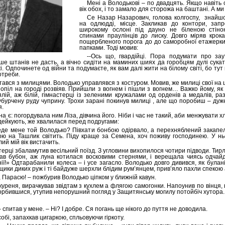
Мені а Володькові – по двадцять. Якщо навіть 
вік обох, і то замало для сторожа на баштані. А м
Се Назар Назарович, голова колгоспу,
знайшо
на одлюдді, місце. Закликав до контори, запр
широкому ослоні під дауно не біленою стіно
спинами праулінців до лиску. Довго міряв крок
пощербленого порога до до саморобної етажерк
папками. Тоді мовив:
--Ось що, гвардійці. Пора подумати про зау
е штанів не дасть, а вічно сидіти на маминих шиях да горобцям дулі сукат
і. Одпочинете од війни та подумаєте, як вам далі жити на білому світі, бо тут
отреби.
тався з милицями. Володько управлявся з костуром. Мовив, же милиці свої на 
попіл на городі розвіяв. Прийшли з вогнем і пішли з вогнем… Важко йому, як 
лій, аж білій, гімнастерці із зеленими кружалами од орденів а медалів, ра
бурчену руду чуприну. Трохи зарані покинув милиці , але що поробиш – дуж
я.
на є: погордувала ним Ліза, дівчина його. Ніби і час не такий, аби менжувати х
дейкують, же хвалилася перед подругами:
еде мене той Володько? Півхати бонбою одірвало, а перехняблений закапе
кою на Ташлик світить. Піду краще за Семена, хоч поживу господинею. У нь
лий мій вік вистачить.
терці збаламутив весільний поїзд. З угловини вихопилося чотири підводи. Тир
ав бубон, аж луна котилася восковими стернями, і верещала чиясь одчай
ії!» Одтарабанили колеса – і усе загасло. Володько довго дивився, як булані
щики диких руж і ті байдуже шерхли блідим рум’янцем, прив’яло пахли спекою
м, Парасю! – пожбурив Володько ціпком у ближній кавун.
куреня, вирачкував звідтам з кухлем а флягою самогонки. Напоунив по вінця,
горбившися, утупив непорушний погляд у Защитянську могилу потойбіч хутора.
спитав у мене. – Ні? І добре. Ся погань ще нікого до пуття не доводила.
обі, запахкав цигаркою, спльовуючи гіркоту.