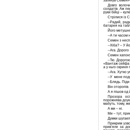
загинув Семен» 
Довго волоч
солдатів. Аж пе
руки бійці – ку
Стрілися із С
--Радий, рад
батарея на табл
Його метушня
--А ти часом 
Семен з неспо
--Хіба? – У й
--Ага. Дорого
Семен хапонув
--Тю. Дорого
«Вантаж сейфа –
а у ньго скриня
--Ага. Хутко 
--У
мене под
--Блядь. Піди
Він оторопів.
А я пішов од 
Прозора осі
порожнява доукр
мабуть. тому, же
А ми – ні.
Ми – тут, прик
Думки шугают
Прикрим узво
прив’яле за до