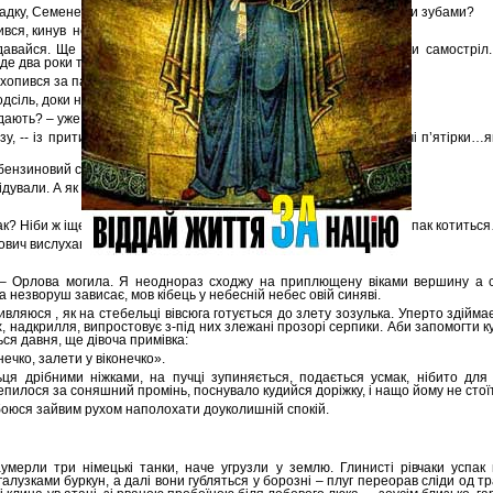
адку, Семене. Що краще: приіти із війни на милицях чи із золотими зубами?
вся, кинув недобре:
давайся. Ще треба добрре перевірити, звідки твоя рана. Мо, ти самостріл
о де два роки тиняуся?
хопився за палицю.
одсіль, доки не натурсував по саму зауязку.
їдають? – уже од машини кинув Семен.
зу, -- із притиском процідив Володько. – І за ті угорьовані удовичі п’ятірки…я
 бензиновий сморід, мовив Володько:
ідували. А як же инакше?
так? Ніби ж іще нещодавно уперед ішли – фронтовик же – а бач, успак котитьс
вич вислухав нашу оповідь уважно.
– Орлова могила. Я неоднораз сходжу на приплющену віками вершину а 
а незворуш зависає, мов кібець у небесній небес овій синяві.
ляюся , як на стебельці вівсюга готується до злету зозулька. Уперто здіймає
, надкрилля, випростовує з-під них злежані прозорі серпики. Аби запомогти ку
ься давня, ще дівоча примівка:
ечко, залети у віконечко».
ця дрібними ніжками, на пучці зупиняється, подається усмак, нібито для 
епилося за соняшний промінь, поснувало кудийся доріжку, і нащо йому не стоїт
 боюся зайвим рухом наполохати доуколишній спокій.
умерли три німецькі танки, наче угрузли у землю. Глинисті рівчаки успак
алузками буркун, а далі вони губляться у борозні – плуг переорав сліди од тр