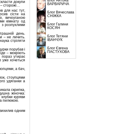
Блог Антона
скласти докупи
ВАРВАРИЧА
и – сторожі…
в для нас тут,
Блог Вячеслава
осив сісти на
СНІЖКА
ю, вичоуганою
ами кімнату од
Блог Галини
и з розпухлими
КОСЯН
трашній день.
Блог Тетяни
и – не личить.
ІВАНЧУК
 наука стріляти
Блог Євгена
цурки порубав і
ПАСТУХОВА
іде – мокріють
з пораз утирає
е уже хочеться
лопцями, а бач,
лок, стоупцями
ого удяганки а
ликала скрипка,
душна жіночка:
 клубки куряви
 а пилюкою.
 вихилив одним