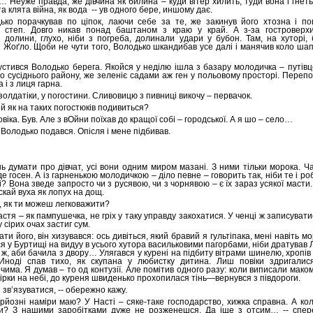
а… Неуже правда, же дівчина як билина – куди вітер хилить, туди вона і гнеть
та клята війна, як вода -- ув одного бере, иншому дає.
ько порачкував по ціпок, лаючи себе за те, же закинув його хтозна і по
 степ. Довго никав понад баштаном з краю у край. А з-за гостроверх
 долини, глухо, ніби з погреба, долинали удари у бубон. Там, на хуторі, 
Жоґло. Щоби не чути того, Володько шкандибав усе далі і манячив коло шап
стився Володько берега. Якойся у неділю ішла з базару молодичка – путів
о сусіднього району, же зеленіє садами аж ген у польовому просторі. Перепо
 і з лиця гарна.
золдатіки, у погостини. Сливовицю з пивниці викочу – первачок.
вій як на таких погостюків подивиться?
віка. Був. Але з вОйни поїхав до кращої собі – городської. А я шо – село…
 Володько подався. Опісля і мене підбивав.
нь думати про дівчат, усі вони одним миром мазані. З ними тільки морока. Ч
де госен. А із гарненькою молодичкою – діло певне – говорить так, ніби те і ро
і? Вона зведе запросто чи з русявою, чи з чорнявою – є їх зараз усякої масти.
скай вуха як лопух на дощ.
ю, як ти можеш легковажити?
астя – як пампушечка, не гріх у таку управду закохатися. У ченці ж записуват
у сірих очах застиг сум.
и його, він хизувався: ось дивіться, який бравий я гультіпака, мені навіть мо
я у Буртищі на видуу в усього хутора васильковими пагорбами, ніби дратував Лі
ж, аби бачила з двору… Улягався у курені на підбиту вітрами шинелю, хропів 
 Иноді спав тихо, як скупана у любистку дитина. Лиш повіки здригалися
ма. Я думав – то од контузії. Але помітив одного разу: коли виписали маком
ірки на небі, до куреня швиденько прохопилася тінь—вернувся з півдороги.
 зв’язуватися, -- обережно кажу.
ерйозні наміри маю? У Насті – сяке-таке господарство, хижка справна. А ко
и? З нашими заробітками дуже не розженешся. Да іще з отсим… -- спере