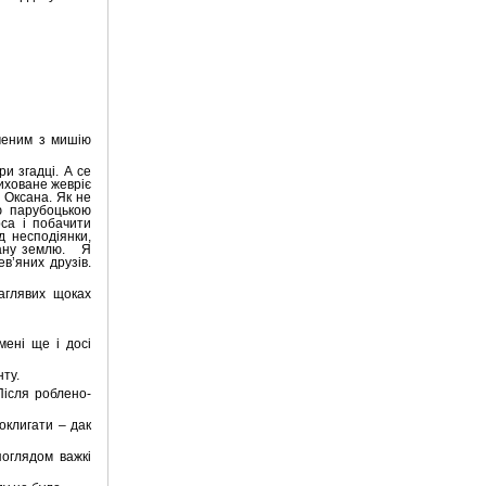
ученим з мишію
и згадці. А се
риховане жевріє
 Оксана. Як не
ю парубоцькою
рса і побачити
д несподіянки,
кану землю.
Я
ев’яних друзів.
аглявих щоках
мені ще і досі
нту.
Після роблено-
 оклигати – дак
поглядом важкі