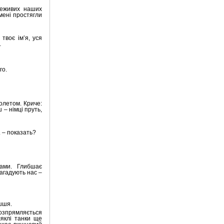
неживих наших
 мені простягли
твоє ім’я, уся
…
го.
олетом. Криче:
– німці пруть,
 – показать?
вами. Глибшає
агадують нас –
шшя.
розпрямляється
ляклі танки ще