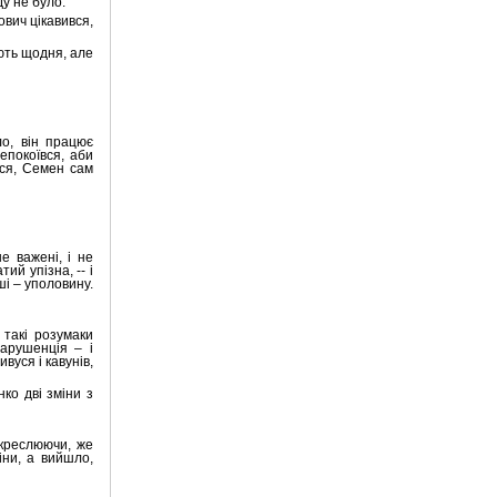
ду не було.
ович цікавився,
ають щодня, але
о, він працює
епокоївся, аби
ося, Семен сам
е важені, і не
ий упізна, -- і
ші – уполовину.
 такі розумаки
тарушенція – і
вуся і кавунів,
ко дві зміни з
дкреслюючи, же
іни, а вийшло,