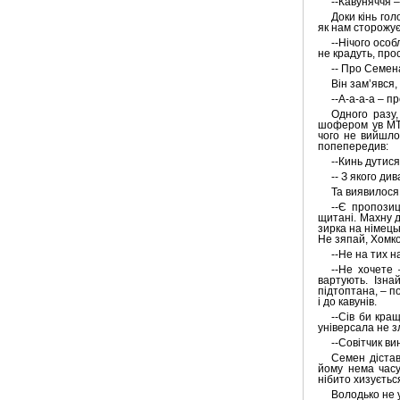
--Кавуняччя –
«США мають
Доки кінь го
близько 4150 ракет
як нам сторожує
«Томагавк», але
зможуть передати
--Нічого особ
Україні лише кілька
не крадуть, про
десятків. Нові
-- Про Семена
закупівлі обмежені»,
Він зам’явся,
— колишній
чиновник Пентагону
--А-а-а-а – пр
Марк Канчіан
Одного разу
шофером ув МТС
чого не вийшло
попепередив:
--Кинь дутися
-- З якого ди
Та виявилося
--Є пропозиц
щитані. Махну д
зирка на німець
Не зяпай, Хомко
--Не на тих н
--Не хочете 
вартують. Ізна
підтоптана, – п
і до кавунів.
--Сів би кра
універсала не з
--Совітчик ви
Семен дістав
йому нема часу
нібито хизуєтьс
Володько не у