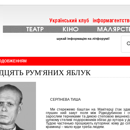
шукай інформацію на літфорумі!
РОДОВЖЕННЯМ
ДЦЯТЬ РУМ'ЯНИХ ЯБЛУК
СЕРПНЕВА ТИША
Ми стережемо баштан на Макітерці (так зда
глушин ний закут поля між Рідкодубиною і г
зарослим терниками та дикою степовою вишнею).
цупкому стеливі подорожників збігає до хутора у 
Тудою частенько прошкують хуторяни: кому до сіл
крамниці – мало куди треба людям.