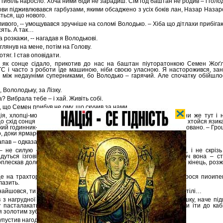
 гибіль наросло. Хоча ними біди не зарадиш. Сім год баштан не родив – і голо
лови підживлювався гарбузами, якими обсаджено з усіх боків лан, Назар Назар
ться, що нового.
ливого, -- умощувався зручніше на соломі Володько. – Хіба що дітлахи прибіг
сять. А так…
 розкажи, -- нагадав я Володькові.
 глянув на мене, потім на Голову.
отяг. І став оповідати.
, як сонце сідало, прикотив до нас на баштан піуторатонкою Семен Жоґл
 і часто з роботи їде машиною, ніби своєю уласною. Я насторожився, зан
 між недауніми суперниками, бо Володько – гарячий. Але спочатку обійшл
, Вололодьку, за Лізку.
ва? Вибрала тебе – і хай. Живіть собі.
, що Семен прибув не ому, що скучив за нами.
ія, хлопці-молодці. Давайте увантажимо машину кавунами. Вони же тут і н
о схід сонця на базар,найпаче – у Златопіль, бо у капітанівці ще хтойся язикат
кий годинник-штампучку, у нього, пойнятно, уже гусьо осьо розраховано. – Гро
, доки ярмарок – підморгнув по-змовницькому.
апав – одказав Володько.
– не силую – настоубурчився Семен. – не один калгоз у зоні, і не скрізь
йдуться ізговірливіші. Із сією залізною конякою не пропаду, хоч вона – с
оплескав долонею по решітчастому радіатору. – Мотнуся у любий кінець, розжи
ще на трахторя, ніж калимити – порадив йому Володько. – он фрося пиоипен
лазить.
найшовся, ти ба? Побачу, коли ти оклигаєш, у який бік утечеш з артілі…
 з нагрудної кишені великого годинника, зі дзвоном одкрив кришку, наче пі
 пасталакати. Криво осміхаючись, обернувся до нас боком, аби іти до каб
я золотим зубом.
пустив нагоди кольнути го: