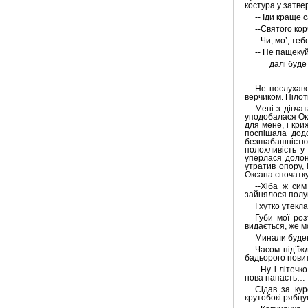
Камаланіуган. Це
костура у затве
єдиний міст, що
перетинає річку
-- Іди краще 
Кагаян у
--Святого ко
найпівнічнішій
--Чи, мо’, те
частині Кагаяна.
-- Не пащекуй
далі буде
* * *
Кандидат у президенти
від партії Гоміньдан
Не послухавс
(Гоміньдан) Хау Лунбін
верчиком. Пілот
сьогодні оголосив про
Мені з дівча
свою політику щодо обох
уподобалася Окс
боків протоки, заявивши
для мене, і кри
про намір відкрити
поспішала додо
представництва
безшабашністю 
Гоміньдану в Пекіні та
полохливість у
Шанхаї. Речник Ради у
уперлася долон
справах материкового
утратив опору, 
Китаю Лян Веньцзе
Оксана спочатку
заявив, що консультації та
обміни між сторонами
--Хіба ж си
протоки повинні
зайнялося полу
залишатися офіційними,
І хутко утекла
оскільки це найкращий
Губи мої роз
підхід.
видається, же м
* * *
Минали буденн
США зможуть
Часом під’їж
передати Україні
бадьорого пови
лише 20-50 ракет
"Томагавк" – цього
--Ну і літечк
недостатньо, щоб
нова напасть…
змінити хід війни, –
Сідав за кур
FT.
крутобокі рябцу