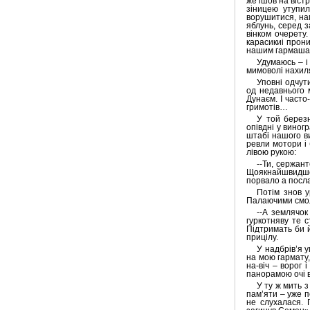
же ішов на віст
зіницею утупил
ворушитися, нам
яблунь, серед з
вінком очерету
карасикиі прони
нашим гармашам
Удумаюсь – і 
мимоволі нахил
Уповні одчути
од недавнього 
Дунаєм. І часто
гримотів…
У той березн
опівдні у виног
штабі нашого в
ревли мотори і
лівою рукою:
--Ти, сержан
Щоякнайшвидше
порвало а посла
Потім знов у
Палаючими смол
--А землячок
гуркотняву те 
Підтримать би й
прицілу.
У надбрів’я 
на мою гармату, 
на-віч – ворог 
панорамою очі в
У ту ж мить 
пам’яти – уже п
не слухалася. 