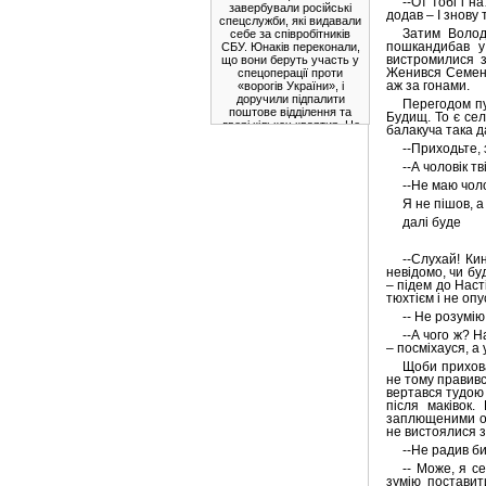
--От тобі і н
завербували російські
додав – І знову 
спецслужби, які видавали
Затим Волод
себе за співробітників
пошкандибав у
СБУ. Юнаків переконали,
вистромилися з
що вони беруть участь у
Женився Семен 
спецоперації проти
аж за гонами.
«ворогів України», і
доручили підпалити
Перегодом пу
поштове відділення та
Будищ. То є сел
двері кількох квартир. Це
балакуча така да
була спроба
--Приходьте, 
експлуатувати патріотизм
українців та їхню довіру
--А чоловік т
до правоохоронців, щоб
--Не маю чоло
використати їх для
підривної діяльності.
Я не пішов, а
далі буде
* * *
Президент
Фердинанд Маркос-
--Слухай! Ки
молодший у вівторок
невідомо, чи бу
очолив інспекцію
– підем до Наст
майже завершеного
тюхтієм і не опу
мосту Камаланіуган,
-- Не розумі
який з'єднає
північно-східну та
--А чого ж? Н
північно-західну
– посміхауся, а 
частини провінції
Щоби приховат
Кагаян.
не тому правивс
вертався тудою 
після маківок.
Після завершення
заплющеними очи
будівництва
не вистоялися з
вантовий міст
довжиною 1580
--Не радив би
метрів з'єднає міста
-- Може, я с
Апаррі та
зумію поставит