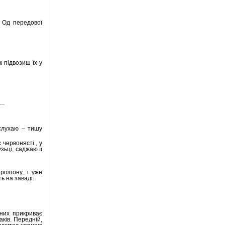
. Од передової
к підвозиш їх у
я…
слухаю – тишу
 червонясті , у
зьці, саджаю її
розгону, і уже
ь на заваді.
 них прикриває
аків. Передній,