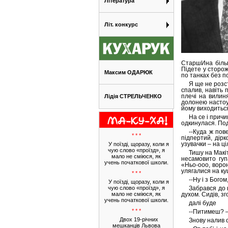
Література
Літ. конкурс
СтаршИна більш
Підете у сторож
Максим ОДАРЮК
по танках без п
Я ще не розс
спалив, навіть 
плечі на вилиня
Лідія СТРЕЛЬЧЕНКО
долонею настоу
йому виходитьс
На се і причи
одкинулася. По
--Куда ж пов
* * *
підпертий, дір
узувачки – на ці
У поїзді, щоразу, коли я
чую слово «проїзд», я
Тишу на Макі
мало не сміюся, як
несамовито гуп
учень початкової школи.
«Ньо-ооо, ворон
улягалися на ку
* * *
--Ну і з Бого
У поїзді, щоразу, коли я
чую слово «проїзд», я
Забрався до 
мало не сміюся, як
духом. Сидів, з
учень початкової школи.
далі буде
* * *
--Питимеш? – 
Двох 19-річних
Знову налив с
мешканців Львова