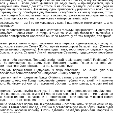
рі клина ув атаці, зі рваною пробоїною біля лобового люка, -- зоусім близько, 
ася у мене, і коли довго дивитися ув одну точку – привиджується, що 
ацуючи ціль. Понад десяток стоїть їх на схилах, у запусті розкішної дерези
арослих щиром печищ. На леваді один приткнувся у різучій осоці коло озерц
. Зірвану башту облюбував дід Пантель і стоубичить на ній цілоденно, стру
зані сонцем бризки, та знай кадить люлькою, проганяючи настирливих комарі
. Біля підніжжя кургану терник ховає напівприсипаний лафет.
здається, же я там, і то не ховрашок у ковилі над норою тонко свистить, а кул
яю голову.
 тишу заважають не тільки отсі мертвотні громади, що іржавіють. Навіть уві 
минулого. Щоночі стаю на герць із тими танками, що мчали під Лисянкою, 
-часто повторюється жорстокий бій коло Балатону, та так випукло, так зримо,
евий ранок танки уперто таранили наш передок, одкочувалися, і знову п
рад ускочив віллісом Семен Жоґло, привіз командирові батареї пакет (Семен
инищувального артполку). Настала куца павза, ворог перегруповувався уздов
 брязкала гусінь. Старлей Лисий
наказував Семенові, піддержуючи перебин
те, як з неба звалився. Передай, жеби негайно діставали набої. Розібрав? Го
, бо залишилося на годину бою.
Вихором – марш. Гляди ж, на тебе уся 
ти нема кого. Хлопців маю – на пальцях одної руки…
рвонули ворожі танки. Підпускали їх якщонайближче – бо набоїв було обм
оскипами вони охоплювали – підковою – нашу вогневу.
 ушився твій – прокричав Гриць Олійник, загнав у казенник набій, і япочув 
страшне слово, яке Гриць прошепотів самими губами – останній. – і заточив
ого, ба нікому, усі хлопці з гарматної обслуги полягли раніш, але руки мої з
уперлася ґумова трубка наочника, і я ловлю у чорне перехрестя прицілу «пан
іде на таран, ось-ось зімне її, і мертві тіла хлопців, і – живого – мене двоє на
і я. боюся одного – не устрелити передчасно. І коли побачив у розрізі трипл
одія – гострі як вістря багнета – ударив напевне…
з неба звалилася чорна тінь пікірувальника – розрив бомби жбурив мене на щ
оночі. І танки ревли поряд, нахабно підставляючи уразливі борти. Хотів підн
Поповзом облазив вогневу. Скрізь дзвеніли безладно розсипані порожні гі