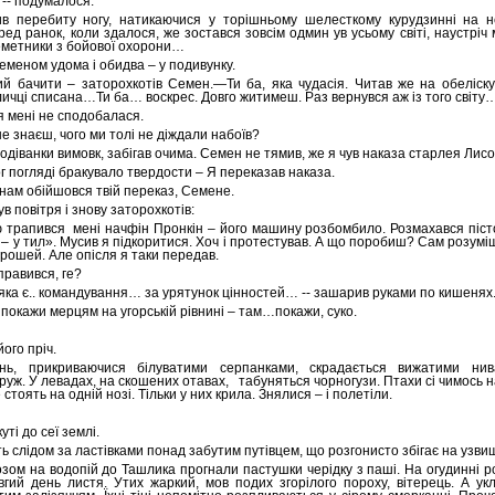
-- подумалося.
ив перебиту ногу, натикаючися у торішньому шелесткому курудзинні на 
ред ранок, коли здалося, же зостався зовсім одмин ув усьому світі, наустріч
леметники з бойової охорони…
еменом удома і обидва – у подивунку.
ий бачити – заторохкотів Семен.—Ти ба, яка чудасія. Читав же на обеліску 
ичці списана…Ти ба… воскрес. Довго житимеш. Раз вернувся аж із того світу
 мені не сподобалася.
не знаєш, чого ми толі не діждали набоїв?
діванки вимовк, забігав очима. Семен не тямив, же я чув наказа старлея Лисо
ог погляді бракувало твердости – Я переказав наказа.
 нам обійшовся твій переказ, Семене.
 повітря і знову заторохкотів:
ю трапився
мені начфін Пронкін – його машину розбомбило. Розмахався піст
 у тил». Мусив я підкоритися. Хоч і протестував. А що поробиш? Сам розуміш 
 грошей. Але опісля я таки передав.
управився, ге?
яка є.. командування… за урятунок цінностей… -- зашарив руками по кишенях.
 покажи мерцям на угорській рівнині – там…покажи, суко.
його пріч.
нь, прикриваючися білуватими серпанками, скрадається вижатими ни
уж. У левадах, на скошених отавах, табуняться чорногузи. Птахи сі чимось н
 стоять на одній нозі. Тільки у них крила. Знялися – і полетіли.
уті до сеї землі.
ь слідом за ластівками понад забутим путівцем, що розгонисто збігає на узви
зом на водопій до Ташлика прогнали пастушки черідку з паші. На огудинні 
вгий день листя. Утих жаркий, мов подих згорілого пороху, вітерець. А ук