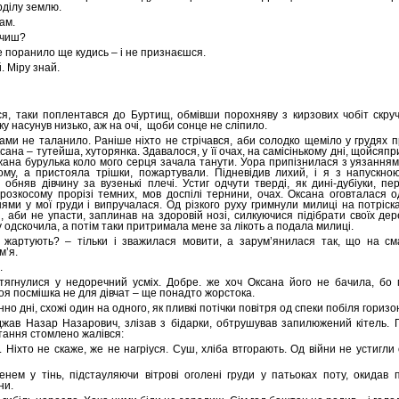
рділу землю.
сам.
рчиш?
бе поранило ще кудись – і не признаєшся.
. Міру знай.
я, таки поплентався до Буртищ, обмівши порохняву з кирзових чобіт скр
ку насунув низько, аж на очі,
щоби сонце не сліпило.
тами не таланило. Раніше ніхто не стрічався, аби солодко щеміло у грудях пр
ана – тутейша, хуторянка. Здавалося, у її очах, на самісінькому дні, щойсяп
жана бурулька коло мого серця зачала танути. Уора припізнилася з уязанням
му, а пристояла трішки, пожартували. Підневідив лихий, і я з напускно
обняв дівчину за вузенькі плечі. Устиг одчути тверді, як дині-дубіуки, пе
 розкосому прорізі темних, мов доспілі тернини, очах. Оксана оговталася о
ями у мої груди і випручалася. Од різкого руху гримнули милиці на потріс
і, аби не упасти, заплинав на здоровій нозі, силкуючися підібрати своїх дер
 одскочила, а потім таки притримала мене за лікоть а подала милиці.
м жартують? – тільки і зважилася мовити, а зарум’янилася так, що на см
м’я.
.
тягнулися у недоречний усміх. Добре. же хоч Оксана його не бачила, бо 
оя посмішка не для дівчат – ще понадто жорстока.
о дні, схожі один на одного, як пливкі потічки повітря од спеки побіля горизо
джав Назар Назарович, злізав з бідарки, обтрушував запилюжений кітель. 
тання стомлено жалівся:
о. Ніхто не скаже, же не нагріуся. Суш, хліба втгорають. Од війни не устигли
енем у тінь, підстауляючи вітрові оголені груди у патьоках поту, окидав 
ни.