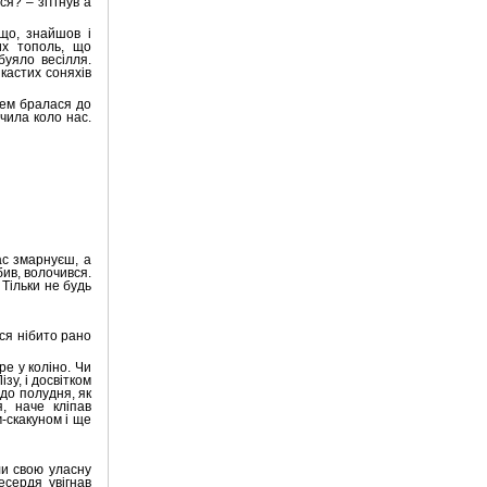
ся? – зітгнув а
що, знайшов і
их тополь, що
буяло весілля.
кастих соняхів
цем бралася до
чила коло нас.
ас змарнуєш, а
бив, волочився.
 Тільки не будь
ися нібито рано
ре у коліно. Чи
зу, і досвітком
до полудня, як
, наче кліпав
-скакуном і ще
ли свою уласну
сердя увігнав