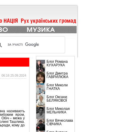
БЛОГИ
Блог Романа
КУХАРУКА
Блог Дмитра
06:16 25.09.2024
ГАВРИЛЮКА
Блог Миколи
ГНАТКА
Блог Оксани
БЕЛЯКОВОЇ
Блог Миколая
вна називають
МЕЛЬНИКА
либоким яром,
 Обіч – межа у
Блог Вячеслава
долині Ташлика.
CІВЧИКА
ьради, кому до