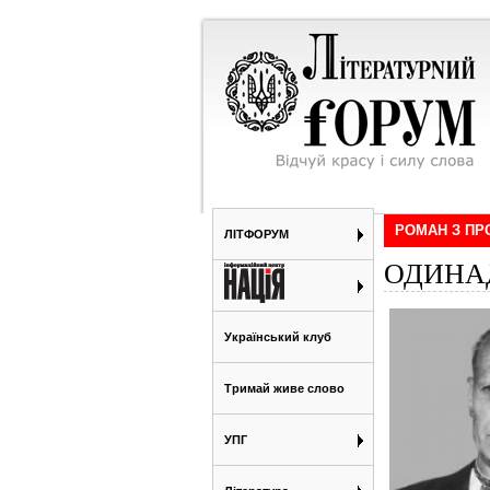
РОМАН З П
ЛІТФОРУМ
ОДИНА
Український клуб
Тримай живе слово
УПГ