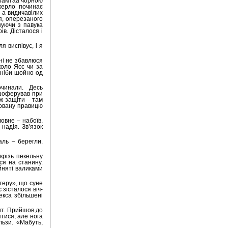
гарамтаа чорною
жерло починає
 а видичавілих
я, оперезаного
шуючи з павука
в. Дісталося і
я виспівує, і я
сні не збавлюся
коло Ясс чи за
 ніби шойно од
очинали.
Десь
 шоферував при
ж защіти – там
товану правицю
ловне – набоїв.
надія. Зв’язок
аль – берегли.
крізь пекельну
ся на станину.
айняті валиками
теру», що суне
с зісталося віч-
екса збільшені
ит. Прийшов до
ятися, але нога
льзи. «Мабуть,