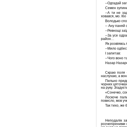
--Одгадай заг
Семен зупини
--А ти не за
ховався, мо. Іб
Володько спо
-- Ану паняй 
--Ревнощі за
--За усе одра
район…
Як розвіявсь
--Мило одбес
І запитав:
--Чого воно 
Назар Назаро
Скраю поля 
наслухаю, а вон
Пильно придив
чорних цяточках
на руку. Згадуєт
«Сонечко, сон
Лоскоче паль
повисло, мов уч
Так тихо, же
Неподалік за
розчепіреними г