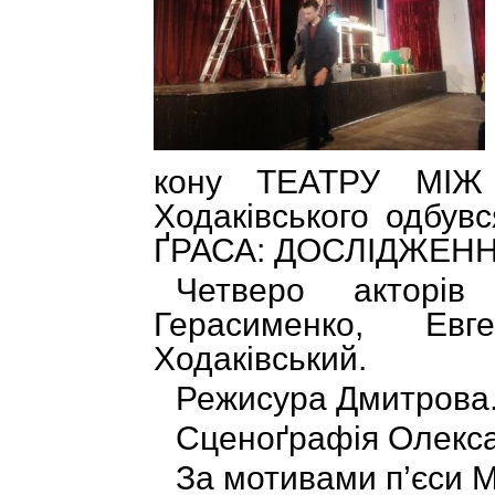
кону ТЕАТРУ МІ
Ходаківського одбу
ҐРАСА: ДОСЛІДЖЕН
Четверо акторі
Герасименко, Ев
Ходаківський.
Режисура Дмитрова
Сценоґрафія Олекс
За мотивами п’єси 