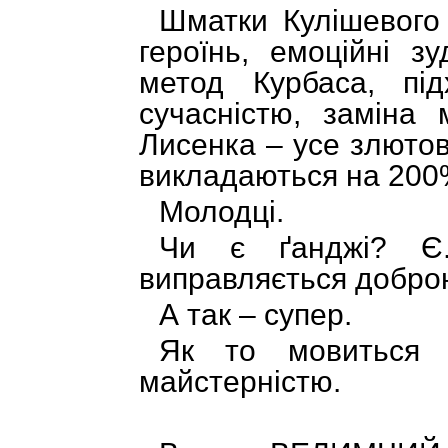
Шматки Кулішевого 
героїнь, емоційні з
метод Курбаса, під
сучасністю, заміна
Лисенка – усе злютов
викладаються на 200
Молодці.
Чи є ґанджі? Є
виправляється добро
А так – супер.
Як то мовиться 
майстерністю.