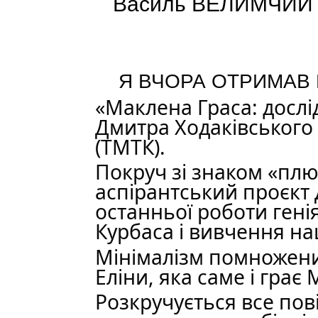
Василь ВЕЛИМЧИЙ
Я ВЧОРА ОТРИМАВ К
«Маклена Граса: досл
Дмитра Ходаківського 
(ТМТК).
Покруч зі знаком «плюс
аспірантський проєкт
останньої роботи гені
Курбаса і вивчення н
Мінімалізм помножений
Еліни, яка саме і грає
Розкручується все пов