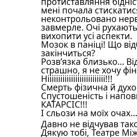
протиставляння бідніст
мені почала стискатис
неконтрольовано нерво
завмерле. Очі рухают
вихопити усі аспекти.
Мозок в паніці! Що ві
закінчиться?
Розв’язка близько… Ві
страшно, я не хочу фін
Нііііііііііііііііііііііііііі!!!
Смерть фізична й духо
Спустошеність і напов
КАТАРСІС!!!
І сльози на моїх очах
Давно не відчував так
Дякую тобі, Театре Мі