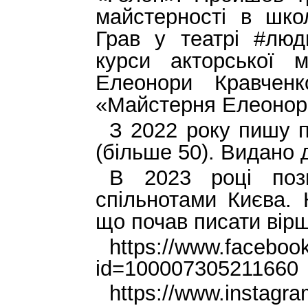
майстерності в школ
Грав у театрі #люд
курси акторської м
Елеонори Кравченк
«Майстерня Елеонор
З 2022 року пишу п’
(більше 50). Видано д
В 2023 році поз
спільнотами Києва. 
що почав писати вірш
https://www.facebook
id=100007305211660
https://www.instagr