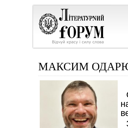
МАКСИМ ОДАР
н
в