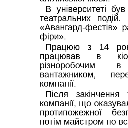
В університеті бу
театральних подій. 
«Авангард-фестів» 
фіри».
Працюю з 14 рокі
працював в кіо
різноробочим в
вантажником, пер
компанії.
Після закінчення
компанії, що оказува
протипожежної безп
потім майстром по вс