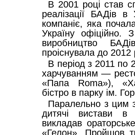
В 2001 році став с
реалізації БАДів в
компаніє, яка почал
Україну офіційно. 
виробництво БАДі
проіснувала до 2012 
В період з 2011 по
харчуванням — рест
«Папа
Roma
»), «
Х
бістро в парку ім. Го
Паралельно з цим з
дитячі вистави в
викладав ораторське
«Гелон». Пройшов тр