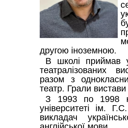
с
у
б
п
м
другою іноземною.
В школі приймав у
театралізованих ви
разом з однокласни
театр. Грали вистави
З 1993 по 1998 н
університеті ім. Г
викладач українсь
англійської мови.