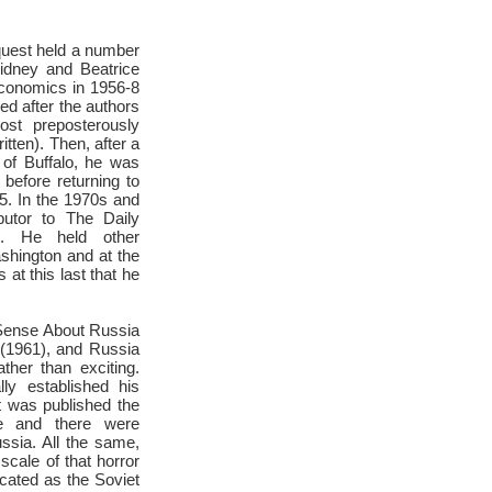
nquest held a number
idney and Beatrice
conomics in 1956-8
ed after the authors
st preposterously
tten). Then, after a
y of Buffalo, he was
 before returning to
5. In the 1970s and
butor to The Daily
n. He held other
shington and at the
s at this last that he
Sense About Russia
(1961), and Russia
ther than exciting.
ly established his
it was published the
e and there were
ssia. All the same,
cale of that horror
cated as the Soviet