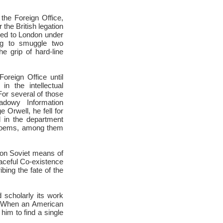
 the Foreign Office,
 the British legation
lled to London under
ing to smuggle two
he grip of hard-line
oreign Office until
in the intellectual
or several of those
dowy Information
Orwell, he fell for
d in the department
 poems, among them
 on Soviet means of
aceful Co-existence
ing the fate of the
 scholarly its work
s. When an American
him to find a single