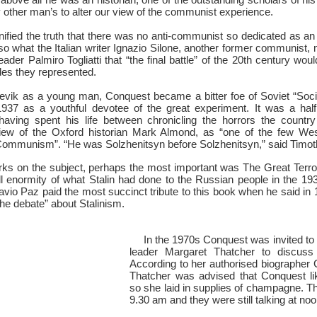
 above all he was an historian, one of the outstanding scholars of h
other man’s to alter our view of the communist experience.
ified the truth that there was no anti-communist so dedicated as a
also what the Italian writer Ignazio Silone, another former communist
ader Palmiro Togliatti that “the final battle” of the 20th century wou
des they represented.
evik as a young man, Conquest became a bitter foe of Soviet “Socia
1937 as a youthful devotee of the great experiment. It was a hal
having spent his life between chronicling the horrors the count
view of the Oxford historian Mark Almond, as “one of the few Wes
 Communism”. “He was Solzhenitsyn before Solzhenitsyn,” said Timo
ks on the subject, perhaps the most important was The Great Terror
full enormity of what Stalin had done to the Russian people in the 1
vio Paz paid the most succinct tribute to this book when he said in
the debate” about Stalinism.
In the 1970s Conquest was invited to
leader Margaret Thatcher to discuss 
According to her authorised biographer
Thatcher was advised that Conquest lik
so she laid in supplies of champagne. T
9.30 am and they were still talking at noo