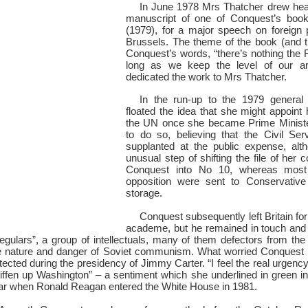
In June 1978 Mrs Thatcher drew hea
manuscript of one of Conquest’s boo
(1979), for a major speech on foreign
Brussels. The theme of the book (and 
Conquest’s words, “there’s nothing the
long as we keep the level of our ar
dedicated the work to Mrs Thatcher.
In the run-up to the 1979 general 
floated the idea that she might appoin
the UN once she became Prime Minister
to do so, believing that the Civil Se
supplanted at the public expense, alt
unusual step of shifting the file of her
Conquest into No 10, whereas most 
opposition were sent to Conservative 
storage.
Conquest subsequently left Britain fo
academe, but he remained in touch and
regulars”, a group of intellectuals, many of them defectors from the
the nature and danger of Soviet communism. What worried Conquest p
tected during the presidency of Jimmy Carter. “I feel the real urgency,
tiffen up Washington” – a sentiment which she underlined in green i
ear when Ronald Reagan entered the White House in 1981.