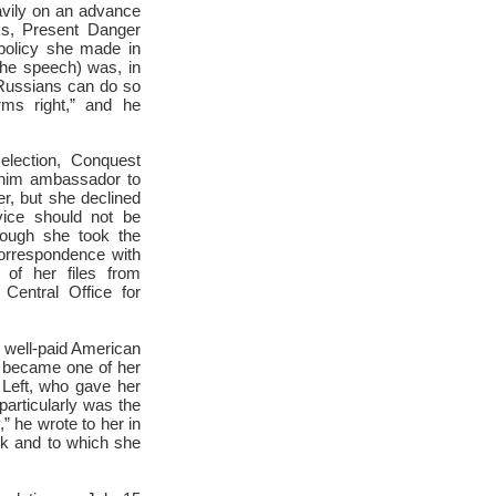
vily on an advance
ks, Present Danger
 policy she made in
the speech) was, in
 Russians can do so
ms right,” and he
election, Conquest
t him ambassador to
, but she declined
rvice should not be
hough she took the
 correspondence with
of her files from
Central Office for
r well-paid American
 became one of her
 Left, who gave her
articularly was the
” he wrote to her in
nk and to which she