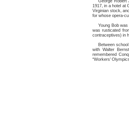
George Robert 
1917, in a hotel at
Virginian stock, an
for whose opera-cum
Young Bob was e
was rusticated fro
contraceptives) in 
Between school
with Walter Berns
remembered Conque
“Workers’ Olympics