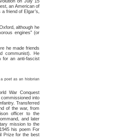
olution on July 15
uest, an American of
a friend of Elgar’s,
Oxford, although he
morous engines” (or
re he made friends
and communist). He
or an anti-fascist
a poet as an historian
orld War Conquest
s commissioned into
fantry. Transferred
nd of the war, from
son officer to the
 command, and later
itary mission to the
n 1945 his poem For
 Prize for the best