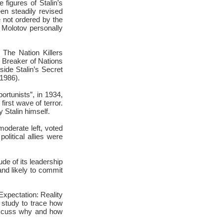
e figures of Stalin’s
en steadily revised
e not ordered by the
 Molotov personally
The Nation Killers
: Breaker of Nations
ide Stalin’s Secret
(1986).
rtunists”, in 1934,
first wave of terror.
 Stalin himself.
oderate left, voted
litical allies were
ude of its leadership
and likely to commit
xpectation: Reality
 study to trace how
discuss why and how