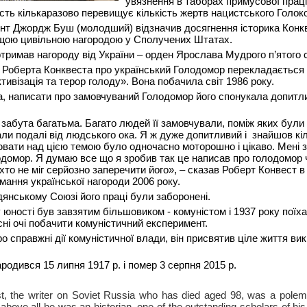
увязнення в таборах примусової праці
кість кількаразово перевищує кількість жертв нацистського Голок
ент Джордж Буш (молодший) відзначив досягнення історика Кон
щою цивільною нагородою у Сполучених Штатах.
тримав нагороду від України – орден Ярослава Мудрого п’ятого 
и Роберта Конквеста про український Голодомор перекладаєтьс
тивізація та терор голоду». Вона побачила світ 1986 року.
а, написати про замовчуваний Голодомор його спонукала допитл
 забута багатьма. Багато людей її замовчували, поміж яких були
мали подалі від людського ока. Я ж дуже допитливий і знайшов к
вати над цією темою було одночасно моторошно і цікаво. Мені 
одомор. Я думаю все що я зробив так це написав про голодомор ч
іхто не міг серйозно заперечити його», – сказав Роберт Конвест в
мання української нагороди 2006 року.
янському Cоюзі його праці були заборонені.
 юності був завзятим більшовиком - комуністом і 1937 року поїх
ні очі побачити комуністичний експеримент.
о справжні дії комуністичної влади, він присвятив ціле життя ви
родився 15 липня 1917 р. і помер 3 серпня 2015 р.
, the writer on Soviet Russia who has died aged 98, was a polemi