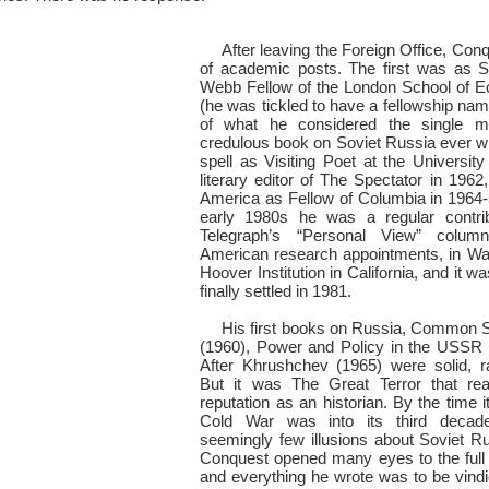
After leaving the Foreign Office, Co
of academic posts. The first was as S
Webb Fellow of the London School of E
(he was tickled to have a fellowship nam
of what he considered the single mo
credulous book on Soviet Russia ever wri
spell as Visiting Poet at the Universit
literary editor of The Spectator in 1962,
America as Fellow of Columbia in 1964-
early 1980s he was a regular contri
Telegraph’s “Personal View” colum
American research appointments, in Wa
Hoover Institution in California, and it wa
finally settled in 1981.
His first books on Russia, Common 
(1960), Power and Policy in the USSR 
After Khrushchev (1965) were solid, ra
But it was The Great Terror that real
reputation as an historian. By the time 
Cold War was into its third decad
seemingly few illusions about Soviet Ru
Conquest opened many eyes to the full s
and everything he wrote was to be vindi