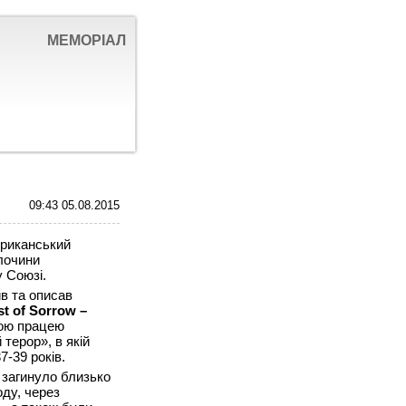
МЕМОРІАЛ
09:43 05.08.2015
ериканський
злочини
 Союзі.
в та описав
t of Sorrow –
ою працею
 терор», в якій
7-39 років.
а загинуло близько
оду, через