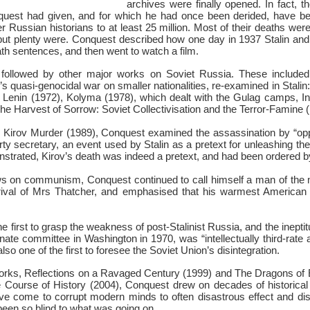
archives were finally opened. In fact, th
uest had given, and for which he had once been derided, have be
Russian historians to at least 25 million. Most of their deaths wer
, but plenty were. Conquest described how one day in 1937 Stalin and
h sentences, and then went to watch a film.
followed by other major works on Soviet Russia. These included 
n’s quasi-genocidal war on smaller nationalities, re-examined in Stalin
Lenin (1972), Kolyma (1978), which dealt with the Gulag camps, Ins
he Harvest of Sorrow: Soviet Collectivisation and the Terror-Famine 
he Kirov Murder (1989), Conquest examined the assassination by “oppo
ty secretary, an event used by Stalin as a pretext for unleashing the 
trated, Kirov’s death was indeed a pretext, and had been ordered by
ws on communism, Conquest continued to call himself a man of the m
rrival of Mrs Thatcher, and emphasised that his warmest American po
e first to grasp the weakness of post-Stalinist Russia, and the ineptit
nate committee in Washington in 1970, was “intellectually third-rate 
so one of the first to foresee the Soviet Union’s disintegration.
 works, Reflections on a Ravaged Century (1999) and The Dragons of E
e Course of History (2004), Conquest drew on decades of historical
ve come to corrupt modern minds to often disastrous effect and 
een so blind to what was going on.