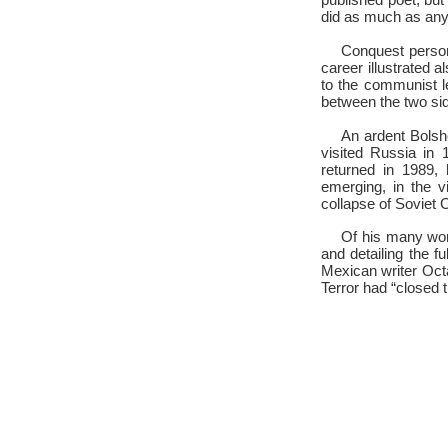
published poet; but
did as much as any 
Conquest person
career illustrated 
to the communist le
between the two si
An ardent Bolsh
visited Russia in 
returned in 1989, 
emerging, in the 
collapse of Soviet
Of his many wor
and detailing the 
Mexican writer Octa
Terror had “closed 