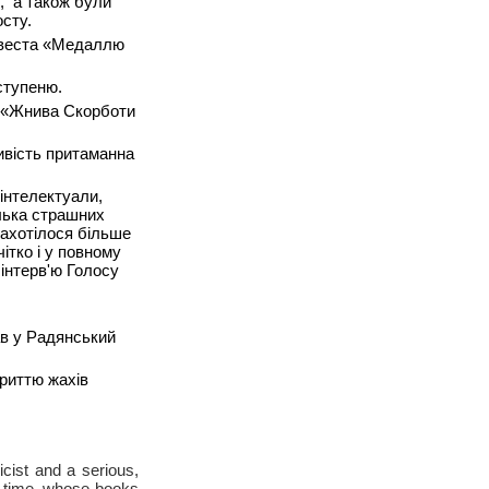
, а також були
осту.
квеста «Медаллю
ступеню.
я «Жнива Скорботи
ивість притаманна
 інтелектуали,
ілька страшних
захотілося більше
ітко і у повному
 інтерв'ю Голосу
ав у Радянський
криттю жахів
cist and a serious,