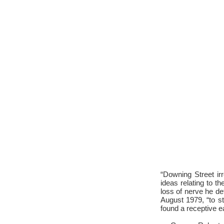
“Downing Street ir
ideas relating to 
loss of nerve he de
August 1979, “to s
found a receptive 