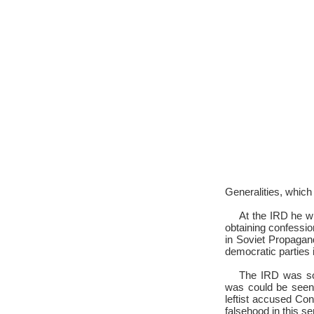
Generalities, whic
At the IRD he w
obtaining confessi
in Soviet Propagan
democratic parties 
The IRD was som
was could be seen 
leftist accused Con
falsehood in this s