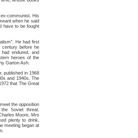
is time, whose books
n ex-communist. His
, meant when he said
ld have to be fought
lism”. He had first
f century before he
ry had endured, and
tern heroes of the
thy Garton Ash.
, published in 1968
930s and 1940s. The
 1972 that The Great
 meet the opposition
the Soviet threat.
 Charles Moore, Mrs
ed plenty to drink,
he meeting began at
n.