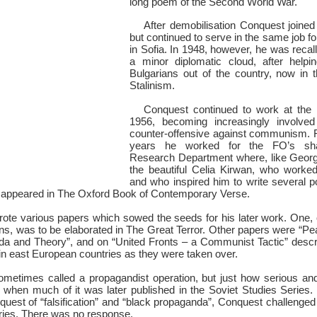
long poem of the Second World War.
After demobilisation Conquest joined
but continued to serve in the same job for
in Sofia. In 1948, however, he was reca
a minor diplomatic cloud, after help
Bulgarians out of the country, now in t
Stalinism.
Conquest continued to work at the F
1956, becoming increasingly involved 
counter-offensive against communism. F
years he worked for the FO’s sha
Research Department where, like George 
the beautiful Celia Kirwan, who worke
and who inspired him to write several
h appeared in The Oxford Book of Contemporary Verse.
rote various papers which sowed the seeds for his later work. One,
ons, was to be elaborated in The Great Terror. Other papers were “Pe
da and Theory”, and on “United Fronts – a Communist Tactic” describ
in east European countries as they were taken over.
etimes called a propagandist operation, but just how serious and
when much of it was later published in the Soviet Studies Serie
quest of “falsification” and “black propaganda”, Conquest challenged 
eries. There was no response.