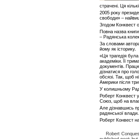
страчені. Ця кіль
2005 року презид
свободи» – найви
Згодом Конквест о
Повна назва книг
– Радянська колек
За словами автор
йому як історику.
«Ця трагедія була
академіки. Її три
документів. Працю
дізнатися про гол
обсязі. Так, щоб н
Америки після три
У колишньому Рад
Роберт Конквест у
Союз, щоб на влас
Але дізнавшись пр
радянської влади.
Роберт Конвест на
Robert Conquest