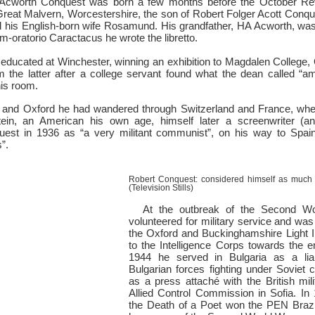
Acworth Conquest was born a few months before the October Rev
 Great Malvern, Worcestershire, the son of Robert Folger Acott Conq
d his English-born wife Rosamund. His grandfather, HA Acworth, was 
-oratorio Caractacus he wrote the libretto.
ducated at Winchester, winning an exhibition to Magdalen College, 
m the latter after a college servant found what the dean called “a
his room.
 and Oxford he had wandered through Switzerland and France, whe
tein, an American his own age, himself later a screenwriter (
st in 1936 as “a very militant communist”, on his way to Spain f
”.
Robert Conquest: considered himself as much 
(Television Stills)
At the outbreak of the Second W
volunteered for military service and wa
the Oxford and Buckinghamshire Light In
to the Intelligence Corps towards the e
1944 he served in Bulgaria as a liai
Bulgarian forces fighting under Soviet
as a press attaché with the British mil
Allied Control Commission in Sofia. I
the Death of a Poet won the PEN Brazil