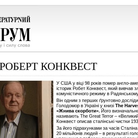
РОБЕРТ КОНКВЕСТ
У США у віці 98 років помер англо-ам
історик Робет Конквест, який вивчав 
комуністичного режиму в Радянському
Він одним з перших ґрунтовно досліди
Голодомор в Україні у книзі
The Harves
«Жнива скорботи».
Його визначальн
називають The Great Terror – «Великий
Конквест описав сталінські чистки 193
За його підрахунками за часів Сталін
20 мільйонів людей – в результаті гол