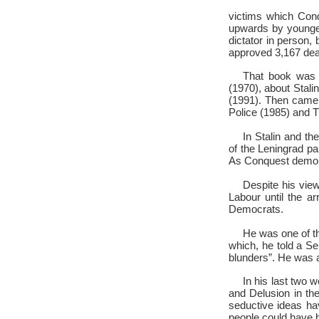
victims which Conq
upwards by younger 
dictator in person
approved 3,167 deat
That book was 
(1970), about Stali
(1991). Then came 
Police (1985) and T
In Stalin and t
of the Leningrad par
As Conquest demons
Despite his vie
Labour until the a
Democrats.
He was one of th
which, he told a Se
blunders”. He was al
In his last two
and Delusion in th
seductive ideas ha
people could have b