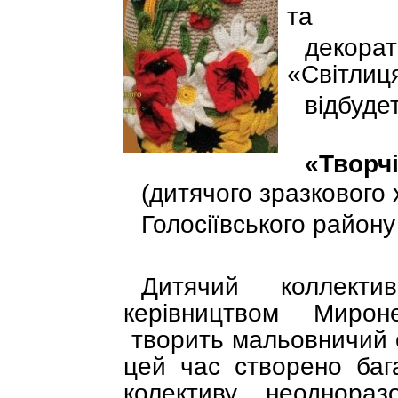
та
декора
«Світлиц
відбуде
«Творч
(дитячого зразкового
Голосіївського району
Дитячий коллекти
керівництвом Мирон
творить мальовничий св
цей час створено бага
колективу неоднора