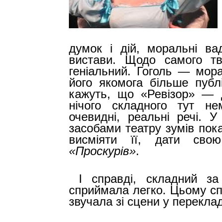
думок і дій, моральні ва
вистави. Щодо самого тво
геніальний. Гоголь — мора
його якомога більше публі
кажуть, що «Ревізор» — 
нічого складного тут не
очевидні, реальні речі. У
засобами театру зумів пока
висміяти її, дати свою
«Проскурів»
.
І справді, складний за
сприймала легко. Цьому сп
звучала зі сцени у перекла