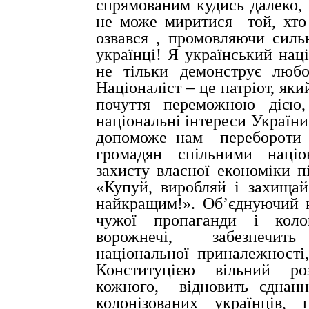
спрямованим кудись далеко, 
не може миритися
той, хто
озвався , промовляючи силь
українці! Я український наці
не тільки демонструє любо
Націоналіст – це патріот, як
почуття переможною дією
національні інтереси України
допоможе нам
перебороти 
громадян спільними націо
захисту власної економіки п
«Купуй, виробляй і захищай
найкращим!». Об’єднуючий н
чужої пропаганди і колон
ворожнечі,
забезпечить
національної приналежності
Конституцією вільний роз
кожного,
відновить єднанн
колонізованих українців, 