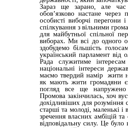
Зараз ще зарано, але
час
обов’язково настане через 
особисті виборчі перегони 
спілкування з вільними гром
для майбутньої спільної пе
виборах. Ми всі до одного о
здобудемо більшість голоса
український парламент від о
Рада служитиме інтересам
національні інтереси держа
маємо твердий намір
жити н
як мають жити громадяни єв
погляд все ще напружено 
Промова закінчилась, хоч ву
дохідливіших для розуміння 
старші та молоді, маленькі і 
зречення власних амбіцій та
відповідальну силу. Це було