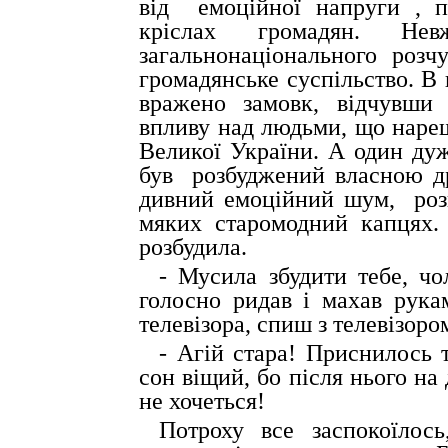
від
емоційної напруги , 
кріслах громадян. Н
загальнонаціонального роз
громадянське суспільство. В 
вражено замовк, відчувши 
впливу над людьми, що нареш
Великої України. А один ду
був
розбуджений власною др
дивний емоційний шум,
роз
мяких старомодний капцях.
розбудила.
- Мусила збудити тебе, чо
голосно ридав і махав рук
телевізора, спиш з телевізоро
- Агій стара! Приснилось 
сон віщий, бо після нього на
не хочеться!
Потроху все заспокоїлось