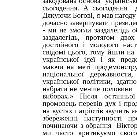
закодована основа
українськ
сьогодення. А сьогодення
Дякуючи Богові, я мав нагоду
дочасно завершувати президе
- ми не змогли заздалегідь о
заздалегідь, протягом дво
достойного і молодого на
свідомі цього, тому йшли на 
української ідеї і як пред
маючи на меті продемонстр
національної державности,
української політики, здатн
набрати не менше половини
виборах.» Після останньо
промовець перевів дух і прод
на вустах патріотів звучить 
збереженні
наступності
пр
починаючи з обрання
Вікто
ми часто критикуємо свого