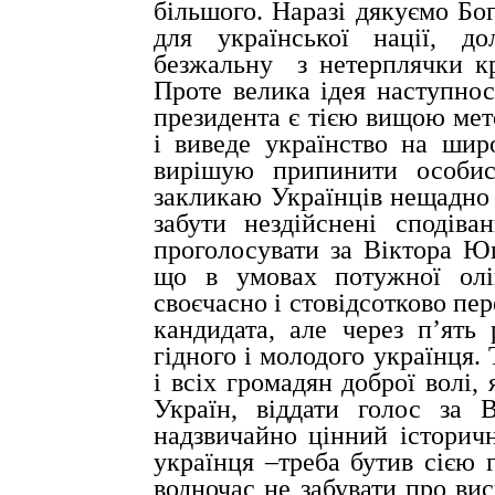
більшого. Наразі дякуємо Бог
для української нації, до
безжальну
з нетерплячки 
Проте велика ідея наступнос
президента є тією вищою мет
і виведе українство на шир
вирішую припинити особис
закликаю Українців нещадно 
забути нездійснені сподів
проголосувати за Віктора Ю
що в умовах потужної оліг
своєчасно і стовідсотково пе
кандидата, але через п’ять
гідного і молодого українця.
і всіх громадян доброї волі,
Україн, віддати голос за
надзвичайно цінний істори
українця –треба бутив сією
водночас не забувати про ви