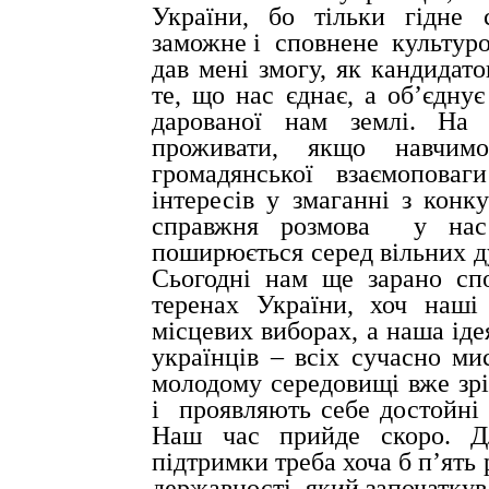
України, бо тільки гідне 
заможне і
сповнене
культуро
дав мені змогу, як кандидато
те, що нас єднає, а об’єдну
дарованої нам землі. На
проживати, якщо навчимо
громадянської взаємоповаг
інтересів у змаганні з кон
справжня розмова
у на
поширюється серед вільних д
Сьогодні нам ще зарано спо
теренах України, хоч наші
місцевих виборах, а наша іде
українців – всіх сучасно м
молодому середовищі вже зрі
і
проявляють себе достойні 
Наш час прийде скоро. Д
підтримки треба хоча б п’ять 
державності, який започатку