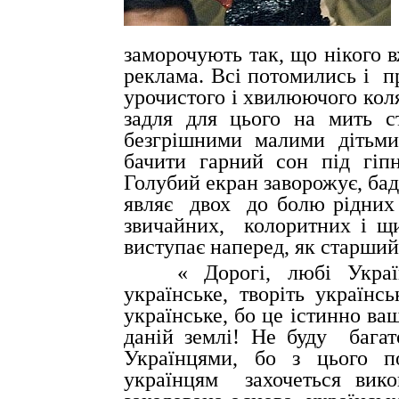
заморочують так, що нікого 
реклама. Всі потомились і
п
урочистого і хвилюючого коля
задля для цього на мить с
безгрішними малими дітьми
бачити гарний сон під гіп
Голубий екран заворожує, ба
являє
двох
до болю рідних
звичайних,
колоритних і щи
виступає наперед, як старший 
« Дорогі, любі Украї
українське, творіть українс
українське, бо це істинно ва
даній землі! Не буду
бага
Українцями, бо з цього п
українцям
захочеться вик