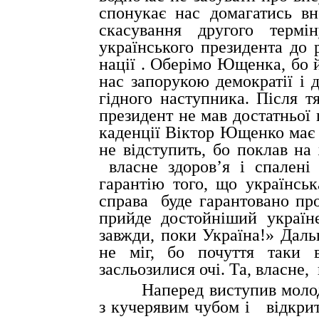
спонукає нас домагатись вн
скасування другого термі
українського президента до 
нації . Оберімо Ющенка, бо й
нас запорукою демократії і 
гідного наступника. Після тя
президент не мав достатньої п
каденції Віктор Ющенко має 
не відступить, бо поклав на
власне здоров’я і спален
гарантію того, що українськ
справа
буде гарантовано пр
прийде достойніший укра
ї
н
завжди, поки Україна!
» Даль
не міг, бо почуття таки 
засльозилися очі. Та, власне,
Наперед виступив моло
з кучерявим чубом і
відкри