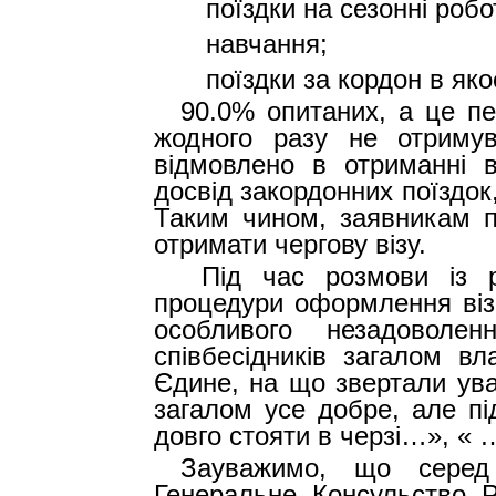
·
поїздки на сезонні робо
·
навчання;
·
поїздки за кордон в яко
90.0% опитаних, а це п
жодного разу не отримув
відмовлено в отриманні в
досвід закордонних поїздок
Таким чином, заявникам п
отримати чергову візу.
Під час розмови із 
процедури оформлення візи
особливого незадоволе
співбесідників загалом вл
Єдине, на що звертали ува
загалом усе добре, але пі
довго стояти в черзі…», « …
Зауважимо, що серед
Генеральне Консульство 