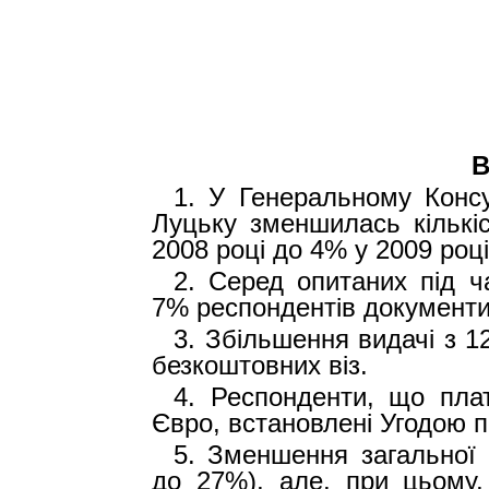
1.
У Генеральному Консу
Луцьку з
меншилась кількі
2008 році до 4% у 2009 році
2.
Серед опитаних під ч
7% респондентів документи
3.
Збільшення видачі з 1
безкоштовних віз.
4.
Респонденти, що плат
Євро, встановлені Угодою 
5.
Зменшення загальної к
до 27%),
а
ле
,
при цьому, 