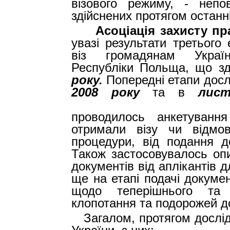
візового режиму, - непо
здійснених протягом останні
Асоціація захисту пр
увазі результати третього
віз громадянам Украї
Республіки Польща, що з
року.
Попередні етапи дос
2008 року
та в
лист
проводилось анкетуванн
отримали візу чи відмо
процедури, від подання д
Також застосовувалось
оп
документів від аплікантів
ще на етапі подачі докуме
щодо теперішнього та п
клопотання та подорожей д
Загалом, протягом дослі