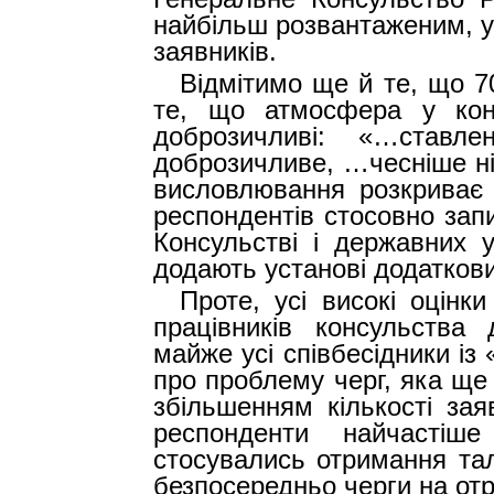
найбільш розвантаженим, у
заявників.
Відмітимо ще й те, що 7
те, що атмосфера у кон
доброзичливі: «…ставле
доброзичливе, …чесніше ніж
висловлювання розкриває н
респондентів стосовно зап
Консульстві і державних у
додають установі додаткови
Проте, усі високі оцінк
працівників консульства 
майже усі співбесідники і
про проблему черг, яка ще
збільшенням кількості зая
респонденти найчастіш
стосувались отримання тал
безпосередньо черги на отр