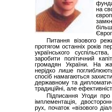
фунда
на св
європ
замкн
більш
Європ
Питання візового ре
протягом останніх років п
українського суспільства
заробити політичний капі
громадян України. На жа
нерідко лише поглиблюють
спосіб намагаються захисти
державному та дипломатич
традиційні, але ефективніст
Підписання Угоди про
імплементація, двосторон
рух, початок «візового ді