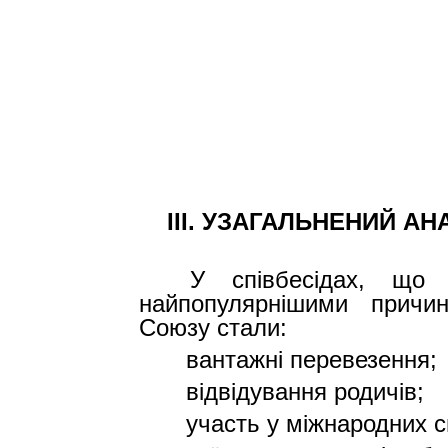
III
.
УЗАГАЛЬНЕНИЙ АНА
У співбесідах, що 
найпопулярнішими причи
Союзу стали:
·
вантажні перевезення;
·
відвідування родичів;
·
участь у міжнародних с