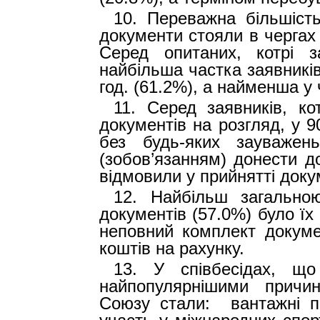
10.
Переважна більшість
документи стояли в чергах
Серед опитаних, котрі 
найбільша частка заявників
год. (61.2%), а найменша у 
11.
Серед заявників, ко
документів на розгляд, у 
без будь-яких зауваже
(зобов’язанням) донести д
відмовили у прийнятті доку
12.
Найбільш загально
документів (57.0%) було ї
неповний комплект докуме
коштів на рахунку.
13.
У співбесідах, що
найпопулярнішими причи
Союзу стали:
вантажні п