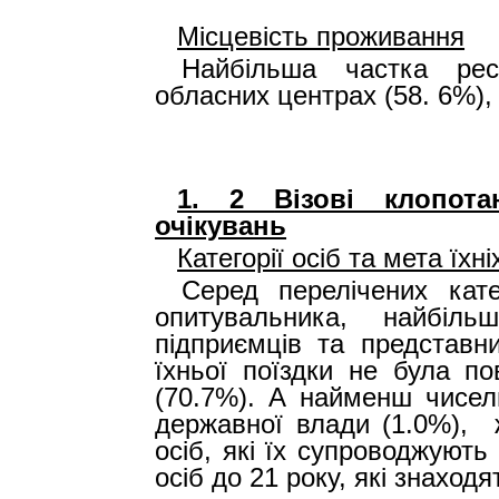
Місцевість проживання
Найбільша частка респ
обласних центрах (58. 6%),
1. 2
Візові клопот
очікувань
Категорії осіб та мета їхн
Серед перелічених кате
опитувальника, найбіл
підприємців та представни
їхньої поїздки не була по
(70.7%). А найменш чисель
державної влади (1.0%),
осіб, які їх супроводжують 
осіб до 21 року, які знаходя