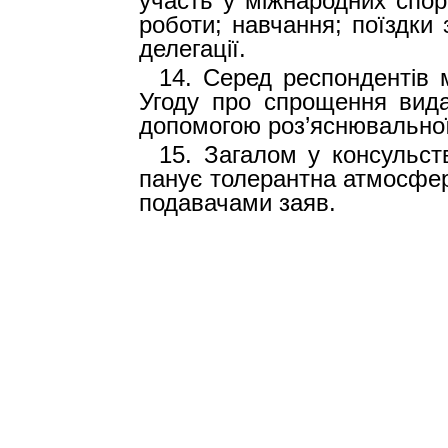
участь у міжнародних спор
роботи; навчання; поїздки 
делегації.
14.
Серед респондентів 
Угоду про спрощення видач
допомогою роз’яснювальної
15.
Загалом у консульст
панує толерантна атмосфер
подавачами заяв.