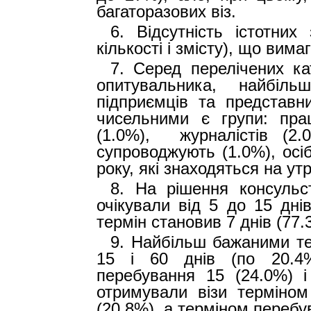
багаторазових віз.
6.
Відсутність істотних
кількості і змісту), що вима
7.
Серед перелічених кат
опитувальника, найбіл
підприємців та представн
чисельними є групи: прац
(1.0%),
журналістів (2
супроводжують (1.0%), осіб
року, які знаходяться на ут
8.
На рішення консульс
очікували від 5 до 15 дні
термін становив 7 днів (77.
9.
Найбільш бажаними тер
15 і 60 днів (по 20.4%
перебування 15 (24.0%) і
отримували візи терміном
(20.8%), а терміном перебу