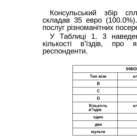
Консульський збір сп
складав 35 евро (100.0%)
послуг різноманітних посер
У Таблиці 1. 3 наведе
кількості в’їздів, про
респонденти.
ІНФО
Тип візи
к
B
C
D
Кількість
к
в’їздів
один
два
мульти