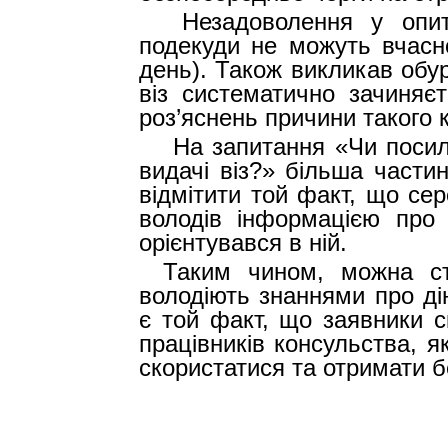
Незадоволення у опи
подекуди не можуть вчасно
день). Також викликав обур
віз систематично зачиняєт
роз’яснень причини такого к
На запитання «Чи поси
видачі віз?» більша частин
відмітити той факт, що сер
володів інформацією про 
орієнтувався в ній.
Таким чином, можна ст
володіють знаннями про ді
є той факт, що заявники 
працівників консульства, як
скористатися та отримати б