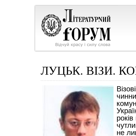
ЛУЦЬК. ВІЗИ. К
Візов
чинни
комун
Украї
років
чутли
не ли