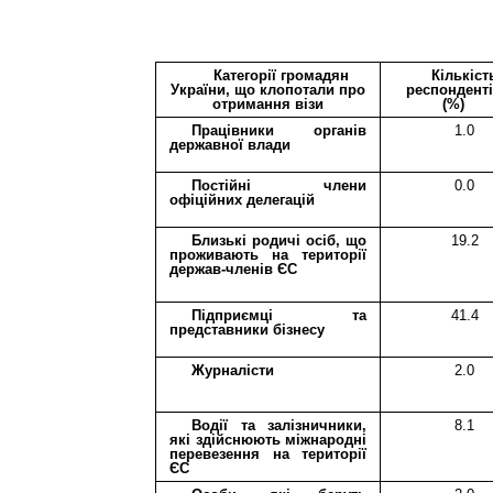
Категорії громадян
Кількіст
України, що клопотали про
респондент
отримання візи
(%)
Працівники органів
1.0
державної влади
П
остійн
і
член
и
0.0
офіційних делегацій
Близькі родичі осіб
, що
19.2
проживають на
території
держав-членів
ЄС
П
ідприємц
і
та
41.4
представник
и
бізнесу
Ж
урналіст
и
2.0
Водії та залізничники,
8.1
які здійснюють міжнародні
перевезення на території
ЄС