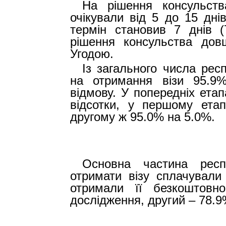
На рішення консульств
очікували від
5
до
15
дні
термін становив 7 днів (
рішення консульства дов
Угодою.
Із загального числа рес
на отримання візи 95.9
відмову. У попередніх ета
відсотки, у першому ета
другому ж 95.0% на 5.0%.
Основна частина респо
отримати візу сплачували 
отримали її безкоштовн
дослідження, другий – 78.9