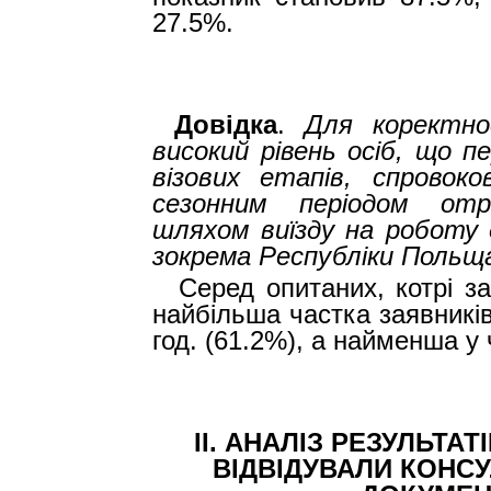
27.5%.
Довідка
.
Для коректно
високий рівень осіб, що п
візових етапів, спровок
сезонним періодом отр
шляхом виїзду на роботу 
зокрема Республіки Польщ
Серед опитаних, котрі з
найбільша частка заявників
год. (61.2%), а найменша у 
II
.
АНАЛІЗ РЕЗУЛЬТАТ
ВІДВІДУВАЛИ КОНС