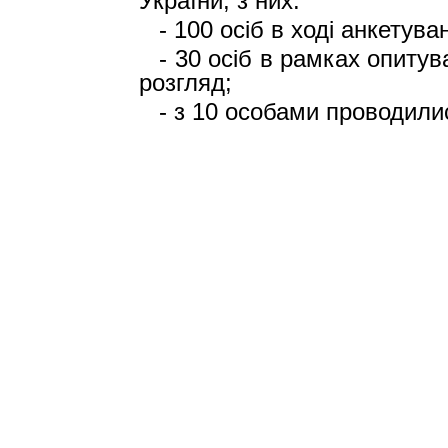
України,
з них:
-
100 осіб в ході анкетува
- 30 осіб в рамках опитув
розгляд;
- з 10 особами проводилис