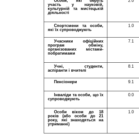
О
соб
и
, які беруть
2.0
участь у науковій,
культурній та мистецькій
діяльності
Спортсмени
та особ
и
,
1.0
які їх супроводжують
У
часник
и
офіційних
7.1
програм обміну,
організованих містами-
побратимами
Учні, студенти,
8.1
аспіранти і вчителі
Пенсіонери
9.1
Інваліди та особи, що їх
0.0
супроводжують
Особи
віком до 18
1.0
років
(або особи до
21
року, які знаходяться на
утриманні
)